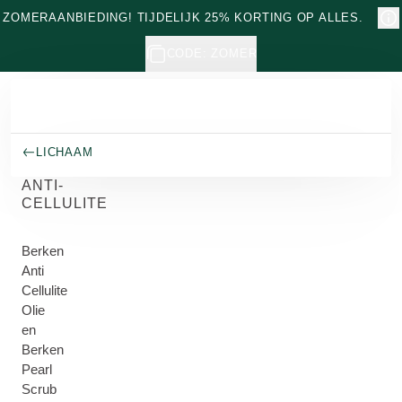
Naar hoofdinhoud gaan
ZOMERAANBIEDING! TIJDELIJK 25% KORTING OP ALLES.
CODE: ZOMER
LICHAAM
ANTI-
CELLULITE
Berken
Anti
Cellulite
Olie
en
Berken
Pearl
Scrub