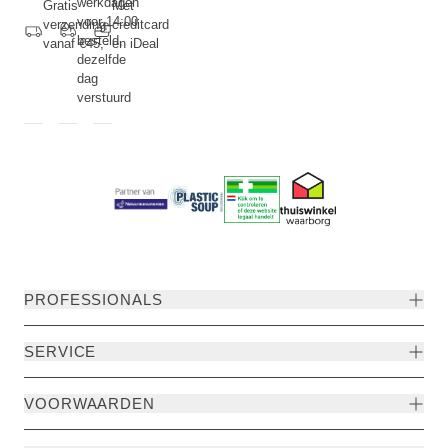
werkdagen
Gratis
Met
voor 14:00
verzending
creditcard
besteld,
vanaf €45,-
en iDeal
dezelfde
dag
verstuurd
PROFESSIONALS
SERVICE
VOORWAARDEN