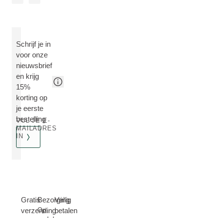
Schrijf je in
voor onze
nieuwsbrief
en krijg
15%
korting op
je eerste
bestelling
VUL JE E-
MAILADRES
IN
Gratis
Bezorging
Veilig
verzending
Op
betalen