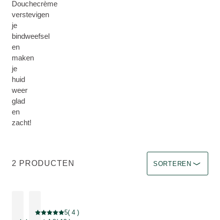
Douchecrème
verstevigen
je
bindweefsel
en
maken
je
huid
weer
glad
en
zacht!
Sorteren op Immediat
2 PRODUCTEN
SORTEREN
5
( 4 )
Beoordeling: 5 van 5 beoordeeld door 4 personen