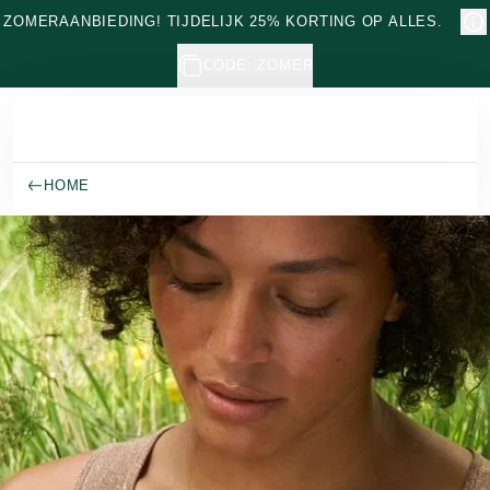
Naar hoofdinhoud gaan
ZOMERAANBIEDING! TIJDELIJK 25% KORTING OP ALLES.
CODE: ZOMER
HOME