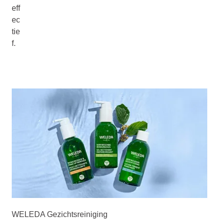
eff
ec
tie
f.
WELEDA Gezichtsreiniging