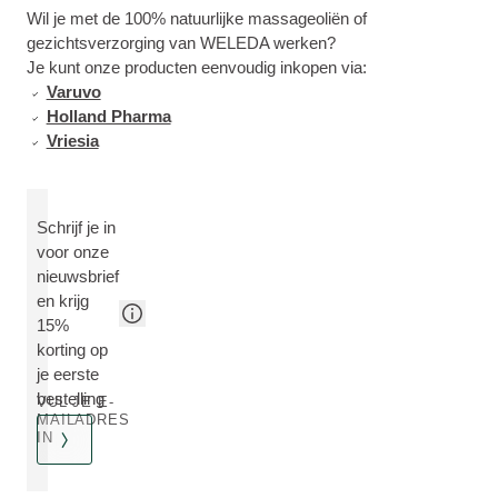
Wil je met de 100% natuurlijke massageoliën of
gezichtsverzorging van WELEDA werken?
Je kunt onze producten eenvoudig inkopen via:
Varuvo
Holland Pharma
Vriesia
Schrijf je in
voor onze
nieuwsbrief
en krijg
15%
korting op
je eerste
bestelling
VUL JE E-
MAILADRES
IN