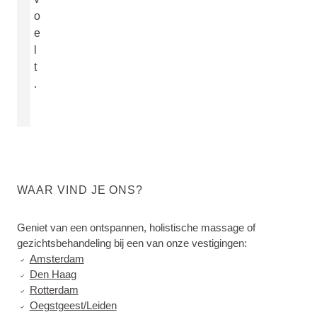
o
e
l
t
.
WAAR VIND JE ONS?
Geniet van een ontspannen, holistische massage of
gezichtsbehandeling bij een van onze vestigingen:
Amsterdam
Den Haag
Rotterdam
Oegstgeest/Leiden