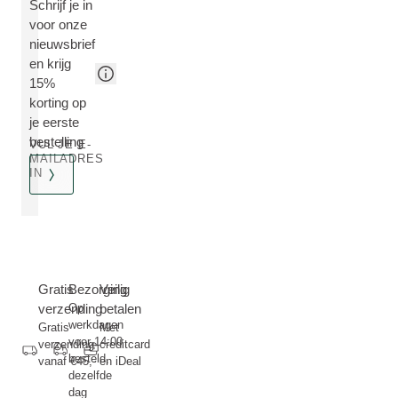
Schrijf je in
voor onze
nieuwsbrief
en krijg
15%
korting op
je eerste
bestelling
VUL JE E-
MAILADRES
IN
Gratis
Bezorging
Veilig
verzending
Op
betalen
werkdagen
Gratis
Met
voor 14:00
verzending
creditcard
besteld,
vanaf €45,-
en iDeal
dezelfde
dag