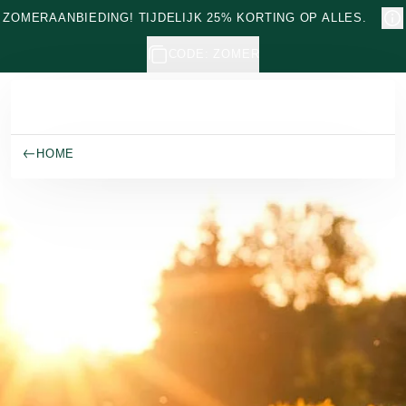
Naar hoofdinhoud gaan
ZOMERAANBIEDING! TIJDELIJK 25% KORTING OP ALLES.
CODE: ZOMER
HOME