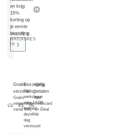
en krijg
15%
korting op
je eerste
bestelling
VUL JE E-
MAILADRES
IN
Gratis
Bezorging
Veilig
verzending
Op
betalen
werkdagen
Gratis
Met
voor 14:00
verzending
creditcard
besteld,
vanaf €45,-
en iDeal
dezelfde
dag
verstuurd