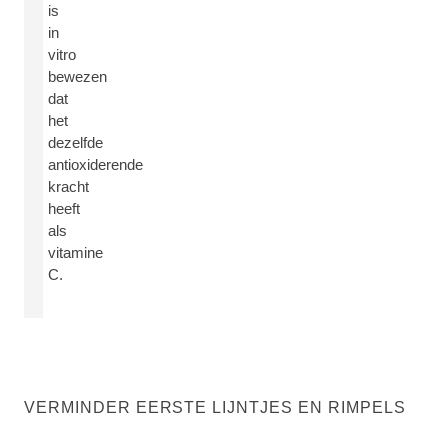
is
in
vitro
bewezen
dat
het
dezelfde
antioxiderende
kracht
heeft
als
vitamine
C.
VERMINDER EERSTE LIJNTJES EN RIMPELS