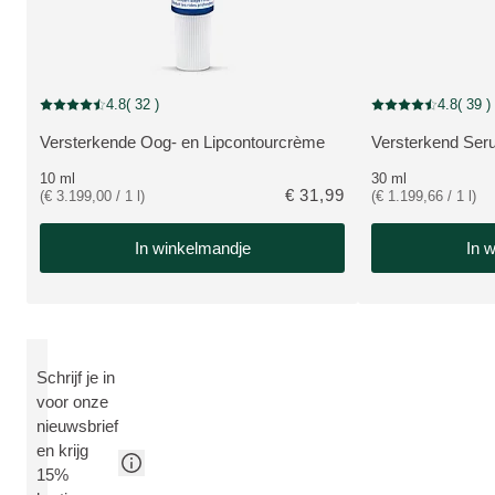
4.8
( 32 )
4.8
( 39 )
Beoordeling: 4.8 van 5 beoordeeld door 32 personen
Beoordeling: 4.8 v
Versterkende Oog- en Lipcontourcrème
Versterkend Se
BEKIJK PRODUCT:
BEKIJK PRODUC
10 ml
30 ml
€ 31,99
(€ 3.199,00 / 1 l)
(€ 1.199,66 / 1 l)
In winkelmandje
In 
Schrijf je in
voor onze
nieuwsbrief
en krijg
15%