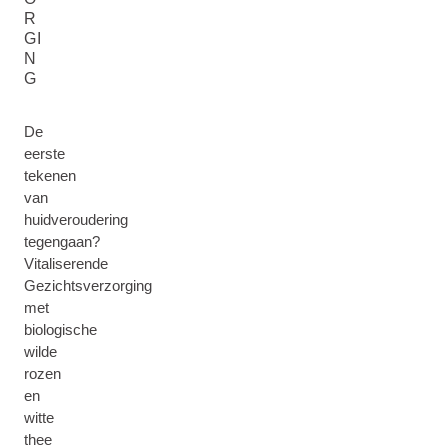
R
GI
N
G
De
eerste
tekenen
van
huidveroudering
tegengaan?
Vitaliserende
Gezichtsverzorging
met
biologische
wilde
rozen
en
witte
thee