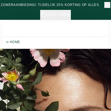
Naar hoofdinhoud gaan
ZOMERAANBIEDING! TIJDELIJK 25% KORTING OP ALLES.
CODE: ZOMER
HOME