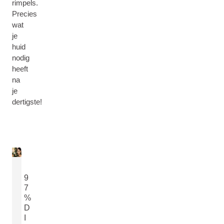
rimpels.
Precies
wat
je
huid
nodig
heeft
na
je
dertigste!
9
7
%
D
I