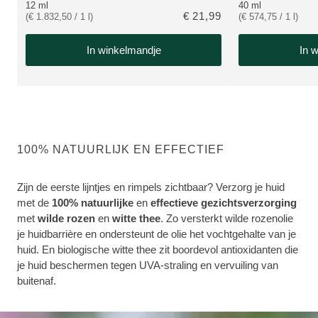
12 ml
40 ml
€ 21,99
(€ 1.832,50 / 1 l)
(€ 574,75 / 1 l)
In winkelmandje
In 
100% NATUURLIJK EN EFFECTIEF
Zijn de eerste lijntjes en rimpels zichtbaar? Verzorg je huid
met de
100% natuurlijke
en
effectieve
gezichtsverzorging
met
wilde rozen
en
witte thee
. Zo versterkt wilde rozenolie
je huidbarrière en ondersteunt de olie het vochtgehalte van je
huid. En biologische witte thee zit boordevol antioxidanten die
je huid beschermen tegen UVA-straling en vervuiling van
buitenaf.