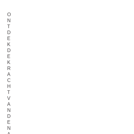
O
N
T
D
E
K
D
E
K
R
A
C
H
T
V
A
N
D
E
N