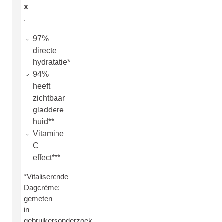
x
.
97%
directe
hydratatie*
94%
heeft
zichtbaar
gladdere
huid**
Vitamine
C
effect***
*Vitaliserende
Dagcrème:
gemeten
in
gebruikersonderzoek