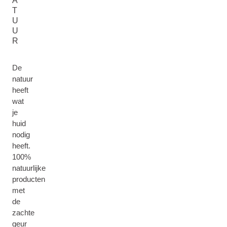
A
T
U
U
R
De
natuur
heeft
wat
je
huid
nodig
heeft.
100%
natuurlijke
producten
met
de
zachte
geur