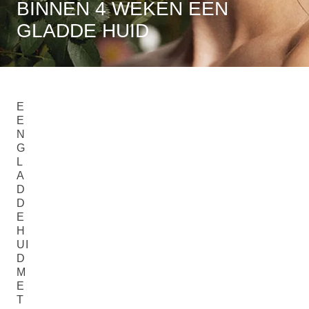
BINNEN 4 WEKEN EEN
GLADDE HUID
E
E
N
G
L
A
D
D
E
H
UI
D
M
E
T