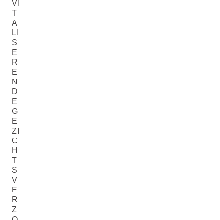
VI
T
A
LI
S
E
R
E
N
D
E
G
E
ZI
C
H
T
S
V
E
R
Z
O