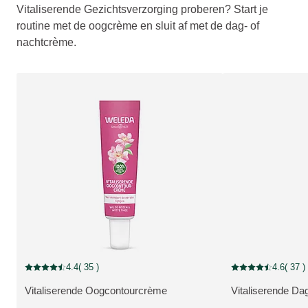
Vitaliserende Gezichtsverzorging proberen? Start je
routine met de oogcrème en sluit af met de dag- of
nachtcrème.
4.4
( 35 )
4.6
( 37 )
Beoordeling: 4.4 van 5 beoordeeld door 35 personen
Beoordeling: 4.6 v
Vitaliserende Oogcontourcrème
Vitaliserende D
BEKIJK PRODUCT:
BEKIJK PRODUC