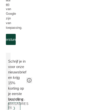
en
van
Google
zijn
van
toepassing.
Versturen
Schrijf je in
voor onze
nieuwsbrief
en krijg
15%
korting op
je eerste
bestelling
VUL JE E-
MAILADRES
IN