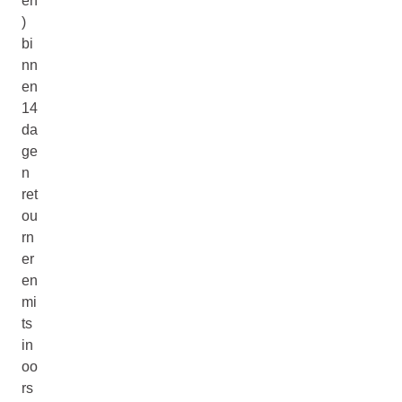
en
)
bi
nn
en
14
da
ge
n
ret
ou
rn
er
en
mi
ts
in
oo
rs