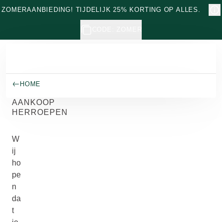
Naar hoofdinhoud gaan
ZOMERAANBIEDING! TIJDELIJK 25% KORTING OP ALLES.
CODE: ZOMER
HOME
AANKOOP
HERROEPEN
W
ij
ho
pe
n
da
t