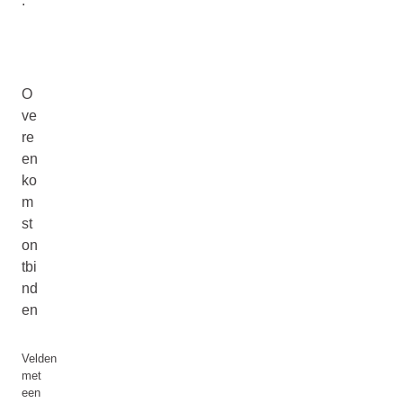
.
O
ve
re
en
ko
m
st
on
tbi
nd
en
Velden
met
een