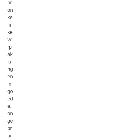
pr
on
ke
lij
ke
ve
rp
ak
ki
ng
en
in
go
ed
e,
on
ge
br
ui