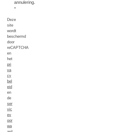
annulering.
Deze
site
wordt
beschermd
door
reCAPTCHA
en
het
pri
va
cy
bel
eid
en
de
ser
vic
ev
oor
wa
ard