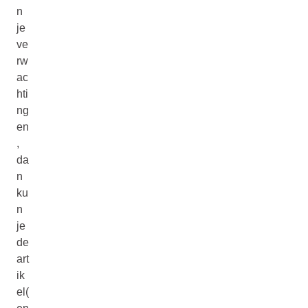
n
je
ve
rw
ac
hti
ng
en
,
da
n
ku
n
je
de
art
ik
el(