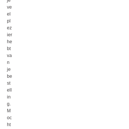
je
ve
el
pl
ez
ier
he
bt
va
n
je
be
st
ell
in
g.
M
oc
ht