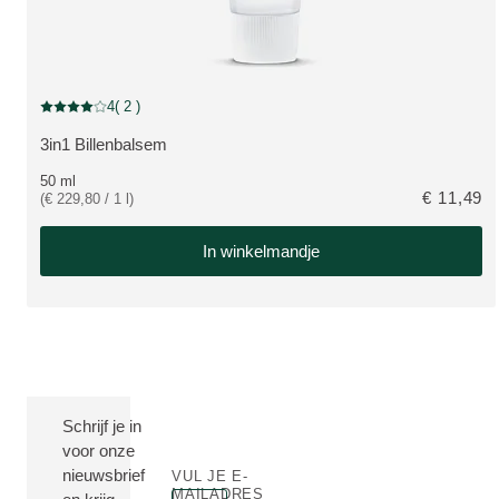
4
( 2 )
Beoordeling: 4 van 5 beoordeeld door 2 personen
3in1 Billenbalsem
BEKIJK PRODUCT:
50 ml
€ 11,49
(€ 229,80 / 1 l)
In winkelmandje
Schrijf je in
voor onze
nieuwsbrief
VUL JE E-
MAILADRES