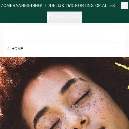
Naar hoofdinhoud gaan
ZOMERAANBIEDING! TIJDELIJK 25% KORTING OP ALLES.
CODE: ZOMER
HOME