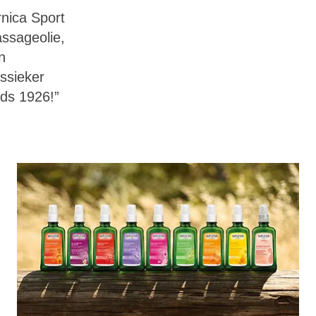
rnica Sport
ssageolie,
n
assieker
nds 1926!”