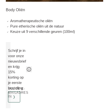
Body Oliën
Aromatherapeutische oliën
Pure etherische oliën uit de natuur
Keuze uit 9 verschillende geuren (100ml)
Schrijf je in
voor onze
nieuwsbrief
en krijg
15%
korting op
je eerste
bestelling
VUL JE E-
MAILADRES
IN