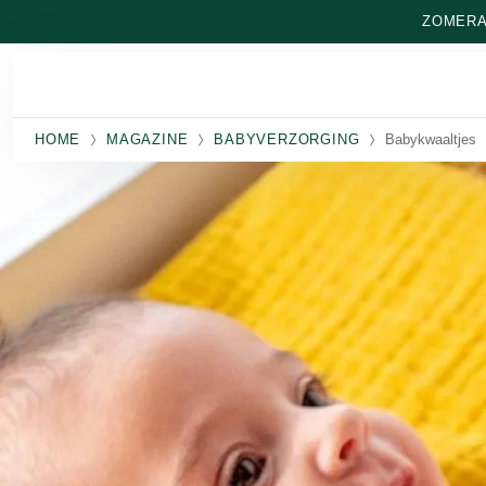
Naar hoofdinhoud gaan
ZOMERAA
HOME
MAGAZINE
BABYVERZORGING
Babykwaaltjes