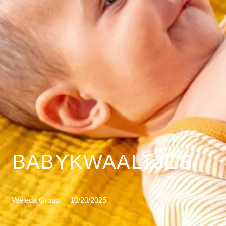
BABYKWAALTJES
Weleda Group
·
10/20/2025