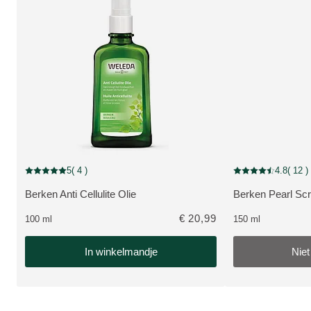
Niet op voorraad
5
( 4 )
4.8
( 12 )
Beoordeling: 5 van 5 beoordeeld door 4 personen
Beoordeling: 4.8 v
Berken Anti Cellulite Olie
Berken Pearl S
BEKIJK PRODUCT:
BEKIJK PRODUC
€ 20,99
100 ml
150 ml
In winkelmandje
Niet