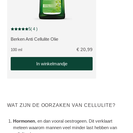
5
( 4 )
Beoordeling: 5 van 5 beoordeeld door 4 personen
Berken Anti Cellulite Olie
BEKIJK PRODUCT:
€ 20,99
100 ml
In winkelmandje
WAT ZIJN DE OORZAKEN VAN CELLULITE?
Hormonen
, en dan vooral oestrogeen. Dit verklaart
meteen waarom mannen veel minder last hebben van