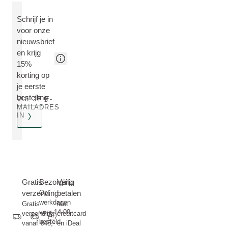
Schrijf je in
voor onze
nieuwsbrief
en krijg
15%
korting op
je eerste
bestelling
VUL JE E-
MAILADRES
IN
Gratis
Bezorging
Veilig
verzending
Op
betalen
werkdagen
Gratis
Met
voor 14:00
verzending
creditcard
besteld,
vanaf €45,-
en iDeal