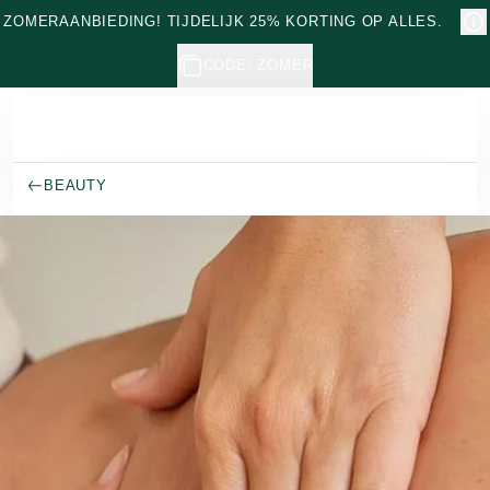
Naar hoofdinhoud gaan
ZOMERAANBIEDING! TIJDELIJK 25% KORTING OP ALLES.
CODE: ZOMER
BEAUTY