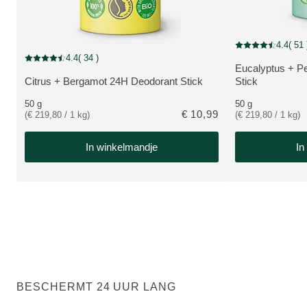
4.4
( 51 
Beoordeling: 4.4 
4.4
( 34 )
Beoordeling: 4.4 van 5 beoordeeld door 34 personen
Eucalyptus + P
BEKIJK PRODU
Citrus + Bergamot 24H Deodorant Stick
Stick
BEKIJK PRODUCT:
50 g
50 g
€ 10,99
(€ 219,80 / 1 kg)
(€ 219,80 / 1 kg)
In winkelmandje
In
BESCHERMT 24 UUR LANG