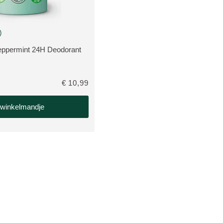
)
van 5 beoordeeld door 51 personen
eppermint 24H Deodorant
CT:
€ 10,99
 winkelmandje