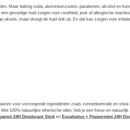
inden. Maar baking soda, aluminiumzouten, parabenen, alcohol en kunst
 een gevoelige huid zorgen voor roodheid, jeuk of allergische reacti
 oksels, maar droogt de huid óók uit. En dat kan zorgen voor irritatie
 daarom voor verzorgende ingrediënten zoals zonnebloemolie en shea 
 Met 100% natuurlijke etherische oliën, heb je een frisse en natuurlij
rgamot 24H Deodorant Stick
en
Eucalyptus + Peppermint 24H Deo