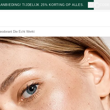
NBIEDING! TIJDELIJK 25% KORTING OP ALLES.
CODE
Deodorant Die Echt Werkt