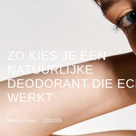
ZO KIES JE EEN
NATUURLIJKE
DEODORANT DIE EC
WERKT
Weleda Group
·
12/3/2025