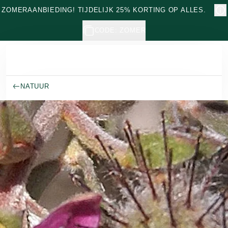
Naar hoofdinhoud gaan
ZOMERAANBIEDING! TIJDELIJK 25% KORTING OP ALLES.
CODE: ZOMER
NATUUR