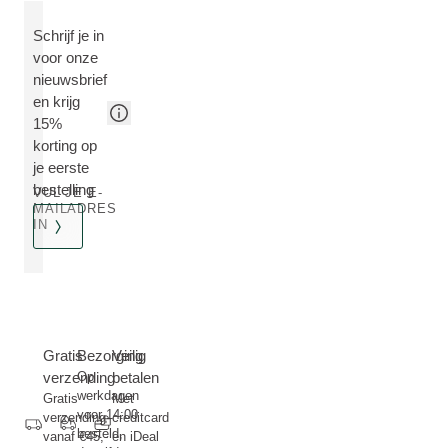
Schrijf je in
voor onze
nieuwsbrief
en krijg
15%
korting op
je eerste
bestelling
VUL JE E-
MAILADRES
IN
Gratis
Bezorging
Veilig
verzending
Op
betalen
werkdagen
Gratis
Met
voor 14:00
verzending
creditcard
besteld,
vanaf €45,-
en iDeal