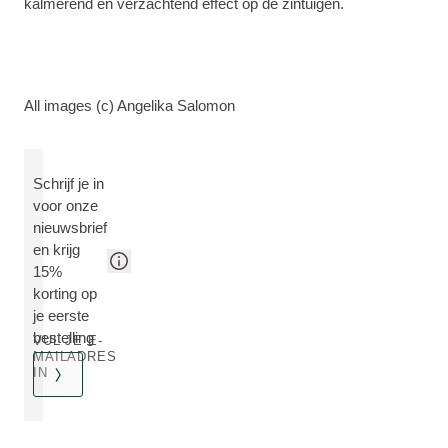
kalmerend en verzachtend effect op de zintuigen.
All images (c) Angelika Salomon
Schrijf je in
voor onze
nieuwsbrief
en krijg
15%
korting op
je eerste
bestelling
VUL JE E-
MAILADRES
IN