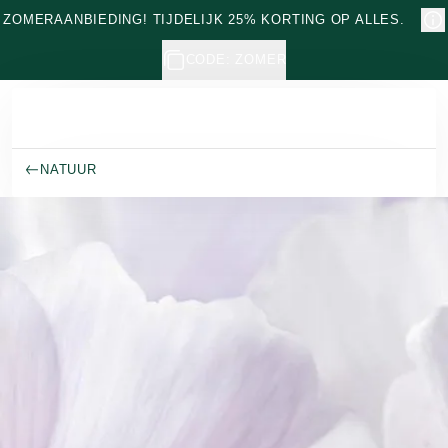
Naar hoofdinhoud gaan
ZOMERAANBIEDING! TIJDELIJK 25% KORTING OP ALLES.
CODE: ZOMER
NATUUR