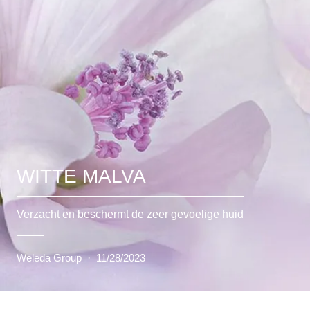
WITTE MALVA
Verzacht en beschermt de zeer gevoelige huid
Weleda Group
·
11/28/2023