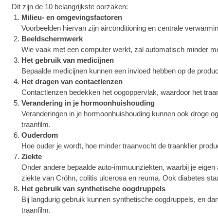
Dit zijn de 10 belangrijkste oorzaken:
Milieu- en omgevingsfactoren
Voorbeelden hiervan zijn airconditioning en centrale verwarmin
Beeldschermwerk
Wie vaak met een computer werkt, zal automatisch minder met d
Het gebruik van medicijnen
Bepaalde medicijnen kunnen een invloed hebben op de productie
Het dragen van contactlenzen
Contactlenzen bedekken het oogoppervlak, waardoor het traanv
Verandering in je hormoonhuishouding
Veranderingen in je hormoonhuishouding kunnen ook droge oge
traanfilm.
Ouderdom
Hoe ouder je wordt, hoe minder traanvocht de traanklier produc
Ziekte
Onder andere bepaalde auto-immuunziekten, waarbij je eigen a
ziekte van Cröhn, colitis ulcerosa en reuma. Ook diabetes st
Het gebruik van synthetische oogdruppels
Bij langdurig gebruik kunnen synthetische oogdruppels, en d
traanfilm.