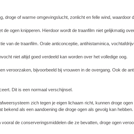
g, droge of warme omgevingslucht, zonlicht en felle wind, waardoor de
e ogen knipperen. Hierdoor wordt de traanfilm niet gelijkmatig over 
 van de traanfilm. Orale anticonceptie, antihistaminica, vochtafdrij
ocht niet altijd goed verdeeld kan worden over het volledige oog.
n veroorzaken, bijvoorbeeld bij vrouwen in de overgang. Ook de anti
eert. Dit is een normaal verschijnsel.
fweersysteem zich tegen je eigen lichaam richt, kunnen droge ogen 
aat bekend als een aandoening die droge ogen als gevolg kan hebben.
an vooral de conserveringsmiddelen die ze bevatten, droge ogen ver