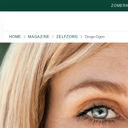
Naar hoofdinhoud gaan
ZOMERAA
HOME
MAGAZINE
ZELFZORG
Droge-Ogen