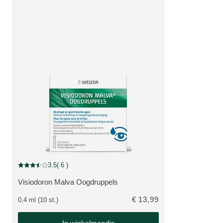
50% Korting
3.5
( 6 )
Beoordeling: 3.5 van 5 beoordeeld door 6 personen
Visiodoron Malva Oogdruppels
BEKIJK PRODUCT:
€ 13,99
0,4 ml (10 st.)