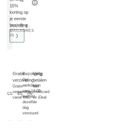
15%
korting op
je eerste
bestelling
VUL JE E-
MAILADRES
IN
Gratis
Bezorging
Veilig
verzending
Op
betalen
werkdagen
Gratis
Met
voor 14:00
verzending
creditcard
besteld,
vanaf €45,-
en iDeal
dezelfde
dag
verstuurd