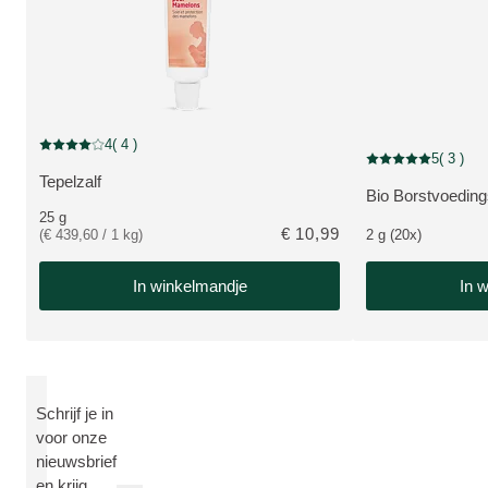
4
( 4 )
Beoordeling: 4 van 5 beoordeeld door 4 personen
5
( 3 )
Beoordeling: 5 van
Tepelzalf
BEKIJK PRODUCT:
Bio Borstvoeding
BEKIJK PRODUC
25 g
€ 10,99
(€ 439,60 / 1 kg)
2 g (20x)
In winkelmandje
In 
Schrijf je in
voor onze
nieuwsbrief
en krijg