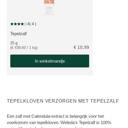
4
( 4 )
Beoordeling: 4 van 5 beoordeeld door 4 personen
Tepelzalf
BEKIJK PRODUCT:
25 g
€ 10,99
(€ 439,60 / 1 kg)
In winkelmandje
TEPELKLOVEN VERZORGEN MET TEPELZALF
Een zalf met Calendula-extract is belangrijk voor het
voorkomen van tepelkloven. Weleda's Tepelzalf is 100%