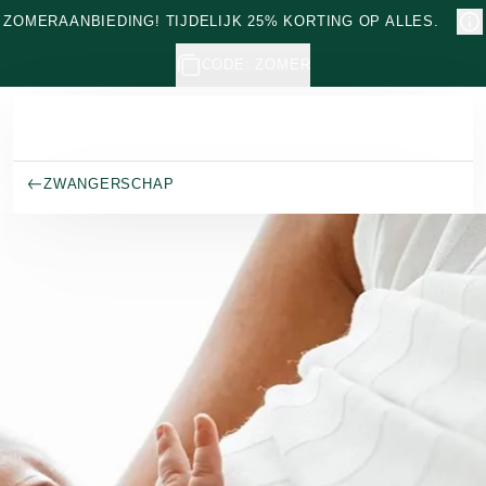
Naar hoofdinhoud gaan
ZOMERAANBIEDING! TIJDELIJK 25% KORTING OP ALLES.
CODE: ZOMER
ZWANGERSCHAP