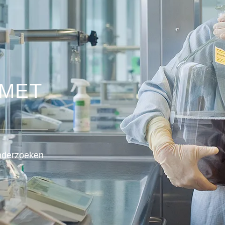
 MET
nderzoeken