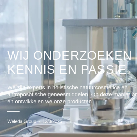
WIJ ONDERZOEKEN
KENNIS EN PASSIE
We zijn experts in holistische natuurcosmetica en
antroposofische geneesmiddelen. Op deze manier o
en ontwikkelen we onze producten.
Weleda Group
·
12/3/2025