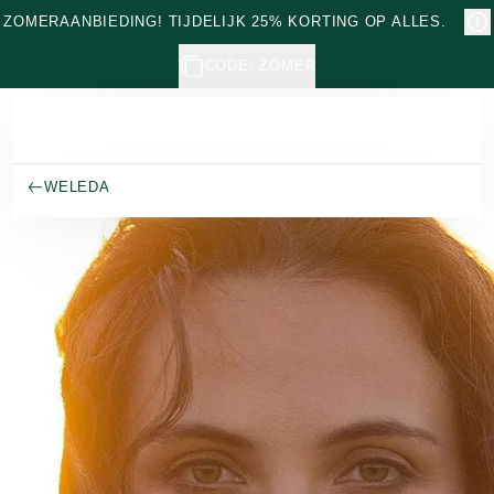
Naar hoofdinhoud gaan
ZOMERAANBIEDING! TIJDELIJK 25% KORTING OP ALLES.
CODE: ZOMER
WELEDA