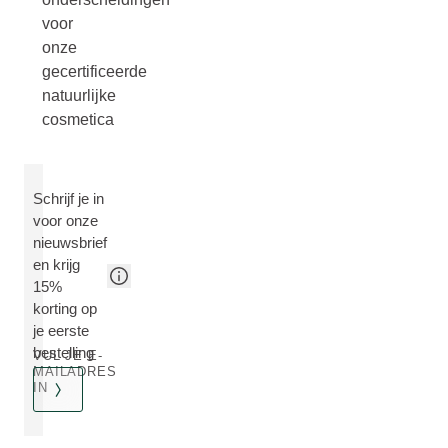
voor
onze
gecertificeerde
natuurlijke
cosmetica
Schrijf je in
voor onze
nieuwsbrief
en krijg
15%
korting op
je eerste
bestelling
VUL JE E-
MAILADRES
IN