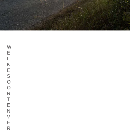
W
E
L
K
E
S
O
O
R
T
E
N
V
E
R