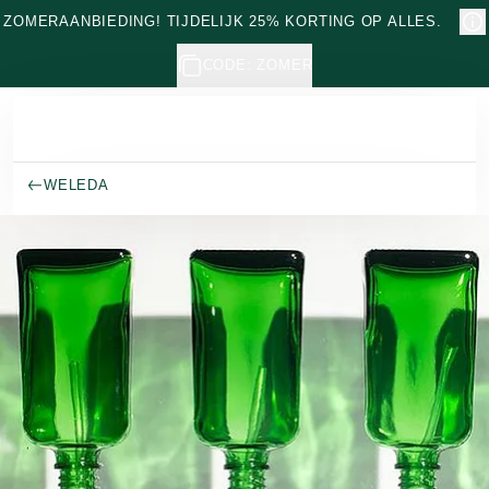
Naar hoofdinhoud gaan
ZOMERAANBIEDING! TIJDELIJK 25% KORTING OP ALLES.
CODE: ZOMER
WELEDA