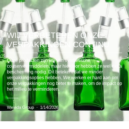
WIJ VERBETEREN ONZE
VERPAKKINGEN CONTINU
Onze producten zijn vrij van synthetische
conserveermiddelen, maar hierdoor hebben ze wel extra
bescherming nodig. Dit betekent dat we minder
verpakkingsopties hebben. We werken er hard aan om
onze verpakkingen nog beter te maken, om de impact op
het milieu te verminderen.
Weleda Group
·
1/14/2026