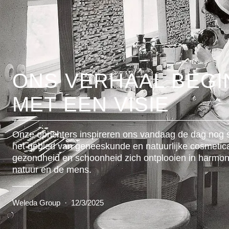
ONS VERHAAL BEGI
MET EEN VISIE
Onze oprichters inspireren ons vandaag de dag nog 
het gebied van geneeskunde en natuurlijke cosmetic
gezondheid en schoonheid zich ontplooien in harmon
natuur en de mens.
Weleda Group
·
12/3/2025