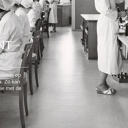
NT
steeds op
a. Zo kan
ie met de