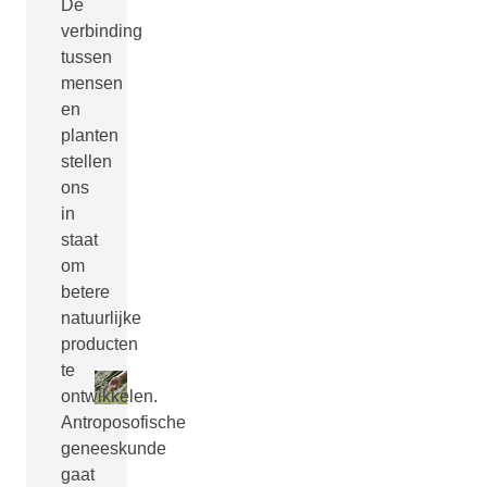
De
verbinding
tussen
mensen
en
planten
stellen
ons
in
staat
om
betere
natuurlijke
producten
te
ontwikkelen.
Antroposofische
geneeskunde
gaat