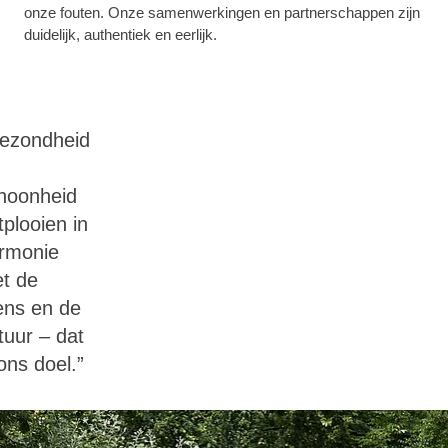
onze fouten. Onze samenwerkingen en partnerschappen zijn
duidelijk, authentiek en eerlijk.
ezondheid
hoonheid
tplooien in
rmonie
t de
ns en de
tuur – dat
 ons doel.”