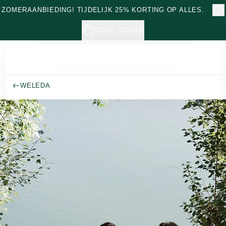
Naar hoofdinhoud gaan
ZOMERAANBIEDING! TIJDELIJK 25% KORTING OP ALLES.
CODE: ZOMER
WELEDA