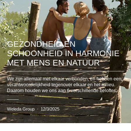
GEZONDHEID EN
SCHOONHEID IN HARMONIE
MET MENS EN NATUUR
We zijn allemaal met elkaar verbonden, en hebben een
verantwoordelijkheid tegenover elkaar en het milieu.
Daarom houden we ons aan 6 verschillende beloftes:
Weleda Group
·
12/3/2025