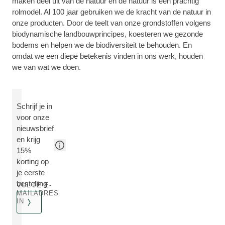
maken deel uit van de natuur en de natuur is een prachtig
rolmodel. Al 100 jaar gebruiken we de kracht van de natuur in
onze producten. Door de teelt van onze grondstoffen volgens
biodynamische landbouwprincipes, koesteren we gezonde
bodems en helpen we de biodiversiteit te behouden. En
omdat we een diepe betekenis vinden in ons werk, houden
we van wat we doen.
Schrijf je in
voor onze
nieuwsbrief
en krijg
15%
korting op
je eerste
bestelling
VUL JE E-
MAILADRES
IN