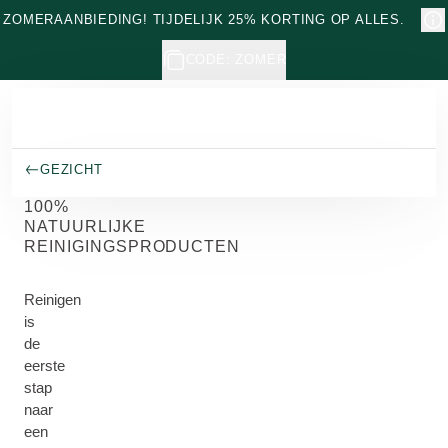
Naar hoofdinhoud gaan
ZOMERAANBIEDING! TIJDELIJK 25% KORTING OP ALLES.
CODE: ZOMER
GEZICHT
100%
NATUURLIJKE
REINIGINGSPRODUCTEN
Reinigen
is
de
eerste
stap
naar
een