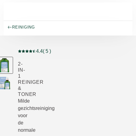
Naar hoofdinhoud gaan
REINIGING
4.4
( 5 )
Beoordeling: 4.4 van 5 beoordeeld door 5 personen
2-
IN-
1
REINIGER
&
TONER
Milde
gezichtsreiniging
voor
de
normale