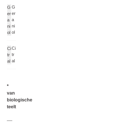
G
G
er
er
a
a
ni
ni
ol
ol
Ci
Ci
tr
tr
al
al
*
van
biologische
teelt