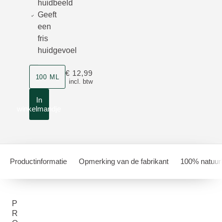
huidbeeld
Geeft
een
fris
huidgevoel
Grootte
€ 12,99
100 ML
incl. btw
In
winkelmandje
Productinformatie
Opmerking van de fabrikant
100% natuurl
P
R