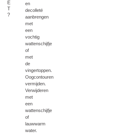
E
en
T
decolleté
?
aanbrengen
met
een
vochtig
wattenschijfje
of
met
de
vingertoppen.
Oogcontouren
vermijden.
Verwijderen
met
een
wattenschijfje
of
lauwwarm
water.