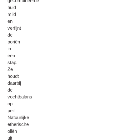
gecombineerde
huid
mild
en
verfijnt
de
poriën
in
één
stap.
Ze
houdt
daarbij
de
vochtbalans
op
peil.
Natuurlijke
etherische
oliën
uit