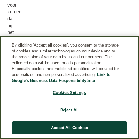
voor
zorgen
dat
hij
het
product
By clicking ‘Accept all cookies’, you consent to the storage
heeft
of cookies and similar technologies on your device and to
ontvangen
the processing of your data by us and our partners. The
(bijvoorbeeld
collected data will be used for ads personalization.
door
Especially cookies and mobile ad identifiers will be used for
deel
personalized and non-personalized advertising.
Link to
te
Google's Business Data Responsibility Site
nemen
Cookies Settings
aan
een
producttest).
Reject All
Pr
Accept All Cookies
od
uc