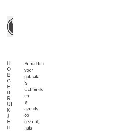
H
Schudden
O
voor
E
gebruik.
G
's
E
Ochtends
B
en
R
's
UI
avonds
K
op
J
gezicht,
E
H
hals