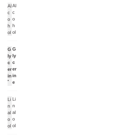
Al
Al
c
c
o
o
h
h
ol
ol
G
G
ly
ly
c
c
er
er
in
in
*
e
Li
Li
n
n
al
al
o
o
ol
ol