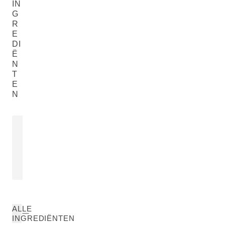
IN
G
R
E
DI
Ë
N
T
E
N
DISTILLAAT VAN HAMAMELIS
Hamamelis Virginiana (Witch Hazel)
Water
LEES MEER
ALLE
INGREDIËNTEN