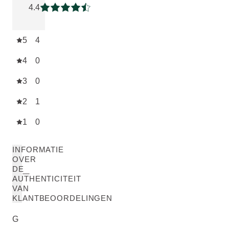
4.4
Beoordeling: 4.4 van 5
5
4
4
0
3
0
2
1
1
0
INFORMATIE
OVER
DE
AUTHENTICITEIT
VAN
KLANTBEOORDELINGEN
G