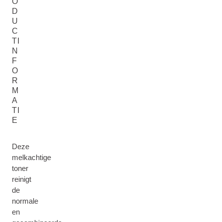
O
D
U
C
TI
N
F
O
R
M
A
TI
E
Deze
melkachtige
toner
reinigt
de
normale
en