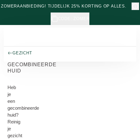
Naar hoofdinhoud gaan
ZOMERAANBIEDING! TIJDELIJK 25% KORTING OP ALLES.
CODE: ZOMER
GEZICHT
GECOMBINEERDE
HUID
Heb
je
een
gecombineerde
huid?
Reinig
je
gezicht