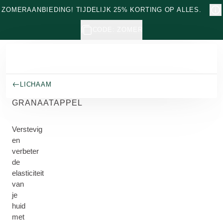
Naar hoofdinhoud gaan
ZOMERAANBIEDING! TIJDELIJK 25% KORTING OP ALLES.
CODE: ZOMER
LICHAAM
GRANAATAPPEL
Verstevig
en
verbeter
de
elasticiteit
van
je
huid
met