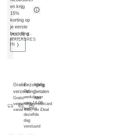
en krijg
15%
korting op
je eerste
bestelling
VUL JE E-
MAILADRES
IN
Gratis
Bezorging
Veilig
verzending
Op
betalen
werkdagen
Gratis
Met
voor 14:00
verzending
creditcard
besteld,
vanaf €45,-
en iDeal
dezelfde
dag
verstuurd