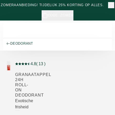
Naar hoofdinhoud gaan
ZOMERAANBIEDING! TIJDELIJK 25% KORTING OP ALLES.
CODE: ZOMER
DEODORANT
4.8
( 13 )
Beoordeling: 4.8 van 5 beoordeeld door 13 personen
GRANAATAPPEL
24H
ROLL-
ON
DEODORANT
Exotische
frisheid