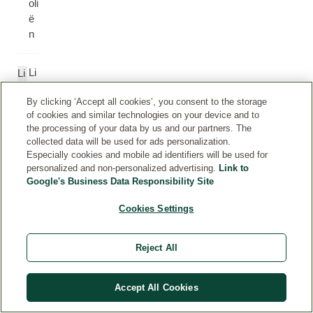
oli
ë
n
Li
Li
n
n
By clicking ‘Accept all cookies’, you consent to the storage
al
al
of cookies and similar technologies on your device and to
o
o
the processing of your data by us and our partners. The
ol
ol
collected data will be used for ads personalization.
Especially cookies and mobile ad identifiers will be used for
personalized and non-personalized advertising.
Link to
Ci
Ci
Google's Business Data Responsibility Site
tr
tr
o
o
Cookies Settings
n
n
ell
ell
Reject All
ol
ol
Accept All Cookies
B
B
e
e