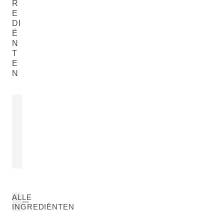
R
E
DI
Ë
N
T
E
N
EXTRACT VAN
DISTILLAA
ZOETHOUTWORTEL
Hamamelis Virg
Glycyrrhiza Glabra (Licorice) Root
Water
Extract
LEES MEER
LEES MEER
ALLE
INGREDIËNTEN