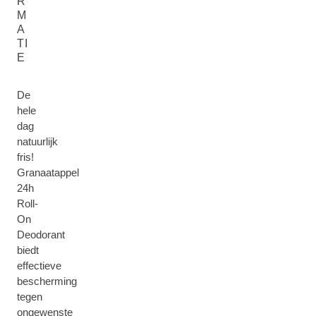
R
M
A
TI
E
De
hele
dag
natuurlijk
fris!
Granaatappel
24h
Roll-
On
Deodorant
biedt
effectieve
bescherming
tegen
ongewenste