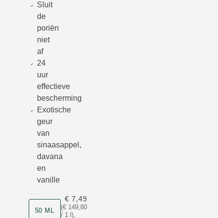
Sluit
de
poriën
niet
af
24
uur
effectieve
bescherming
Exotische
geur
van
sinaasappel,
davana
en
vanille
€ 7,49
Grootte
(€ 149,80
50 ML
/ 1 l)
,