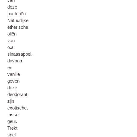
van
deze
bacteriën.
Natuurlijke
etherische
oliën
van
o.a.
sinaasappel,
davana
en
vanille
geven
deze
deodorant
zijn
exotische,
frisse
geur.
Trekt
snel