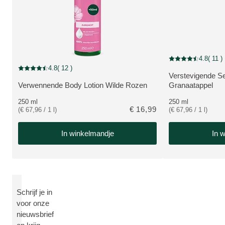
4.8
( 11 )
Beoordeling: 4.8 v
4.8
( 12 )
Beoordeling: 4.8 van 5 beoordeeld door 12 personen
Verstevigende S
BEKIJK PRODUC
Verwennende Body Lotion Wilde Rozen
Granaatappel
BEKIJK PRODUCT:
250 ml
250 ml
€ 16,99
(€ 67,96 / 1 l)
(€ 67,96 / 1 l)
In winkelmandje
In 
Schrijf je in
voor onze
nieuwsbrief