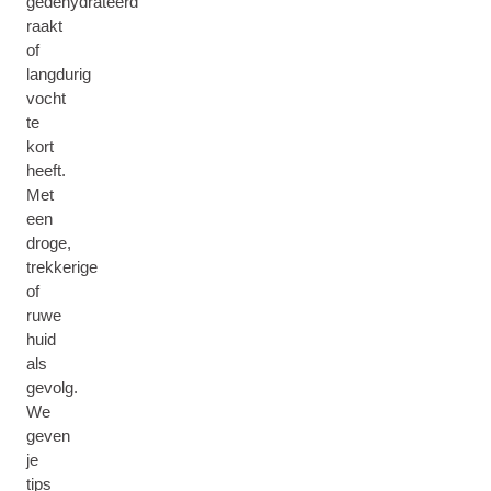
gedehydrateerd
raakt
of
langdurig
vocht
te
kort
heeft.
Met
een
droge,
trekkerige
of
ruwe
huid
als
gevolg.
We
geven
je
tips