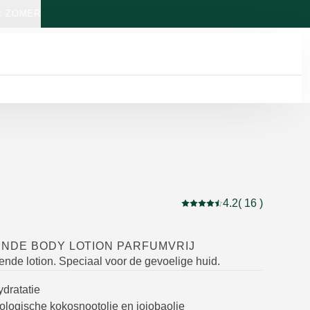
: ZOMER
4.2
( 16 )
Beoordeling: 4.2 van 5 be
NDE BODY LOTION PARFUMVRIJ
ende lotion. Speciaal voor de gevoelige huid.
ydratatie
logische kokosnootolie en jojobaolie