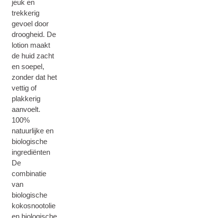
jeuk en
trekkerig
gevoel door
droogheid. De
lotion maakt
de huid zacht
en soepel,
zonder dat het
vettig of
plakkerig
aanvoelt.
100%
natuurlijke en
biologische
ingrediënten
De
combinatie
van
biologische
kokosnootolie
en biologische