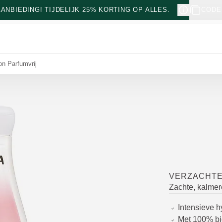
NBIEDING! TIJDELIJK 25% KORTING OP ALLES.
CODE
on Parfumvrij
VERZACHTE
Zachte, kalmer
Intensieve h
Met 100% bio