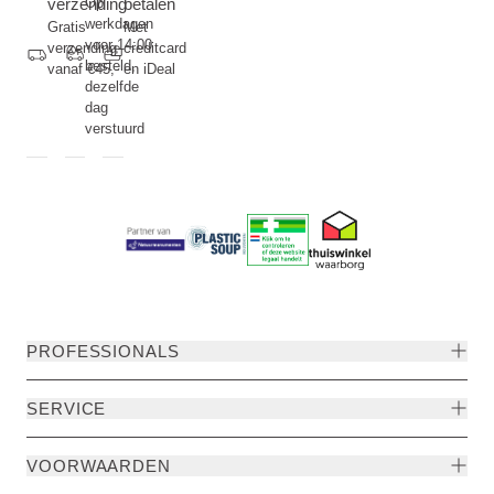
verzending
Op
betalen
werkdagen
Gratis
Met
voor 14:00
verzending
creditcard
besteld,
vanaf €45,-
en iDeal
dezelfde
dag
verstuurd
PROFESSIONALS
SERVICE
VOORWAARDEN