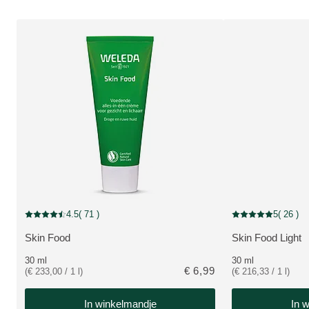
4.5
( 71 )
5
( 26 )
Beoordeling: 4.5 van 5 beoordeeld door 71 personen
Beoordeling: 5 van
Skin Food
Skin Food Light
BEKIJK PRODUCT:
BEKIJK PRODUC
30 ml
30 ml
€ 6,99
(€ 233,00 / 1 l)
(€ 216,33 / 1 l)
In winkelmandje
In 