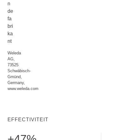
n
de
fa
bri
ka
nt
Weleda
AG,
73525
Schwäbisch-
Gmünd,
Germany,
www.weleda.com
EFFECTIVITEIT
+47%