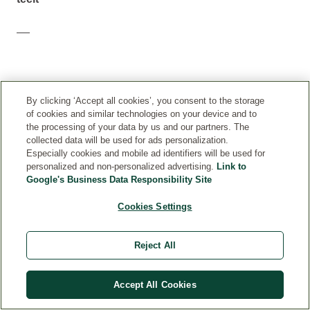
By clicking ‘Accept all cookies’, you consent to the storage
of cookies and similar technologies on your device and to
the processing of your data by us and our partners. The
collected data will be used for ads personalization.
Especially cookies and mobile ad identifiers will be used for
personalized and non-personalized advertising.
Link to
Google's Business Data Responsibility Site
H
Je
Cookies Settings
O
kunt
E
Skin
G
Reject All
Food
E
Lip
B
Balm
R
Accept All Cookies
meermaals
UI
per