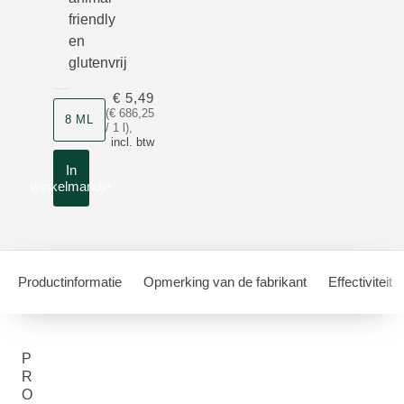
friendly
en
glutenvrij
€ 5,49
Grootte
(€ 686,25
8 ML
/ 1 l)
,
incl. btw
In
winkelmandje
Productinformatie
Opmerking van de fabrikant
Effectiviteit
P
R
O