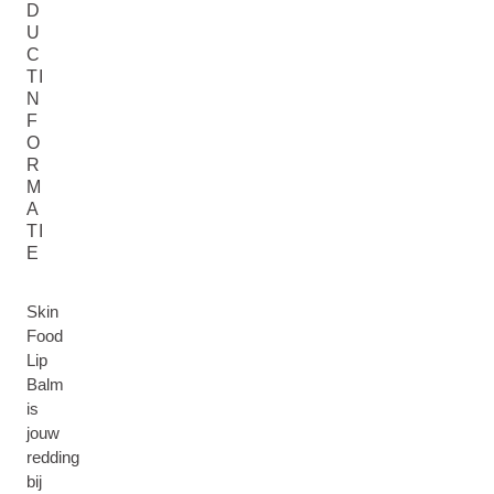
D
U
C
TI
N
F
O
R
M
A
TI
E
Skin
Food
Lip
Balm
is
jouw
redding
bij