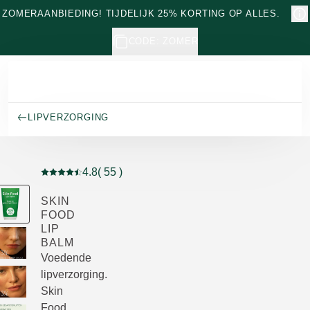
Naar hoofdinhoud gaan
ZOMERAANBIEDING! TIJDELIJK 25% KORTING OP ALLES.
CODE: ZOMER
LIPVERZORGING
4.8
( 55 )
Beoordeling: 4.8 van 5 beoordeeld door 55 personen
SKIN
FOOD
LIP
BALM
Voedende
lipverzorging.
Skin
Food