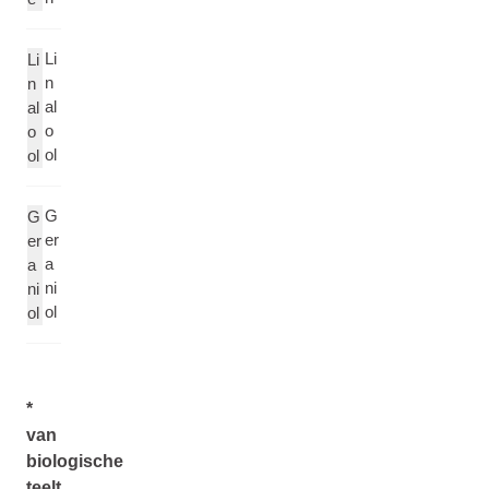
Li
Li
n
n
al
al
o
o
ol
ol
G
G
er
er
a
a
ni
ni
ol
ol
*
van
biologische
teelt