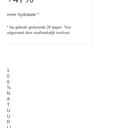
meer hydratatie. Na gebruik gedurende 28 dagen. Test uitgev
meer hydratatie *
* Na gebruik gedurende 28 dagen. Test
uitgevoerd door onafhankelijk instituut.
1
0
0
%
N
A
T
U
U
R
LI