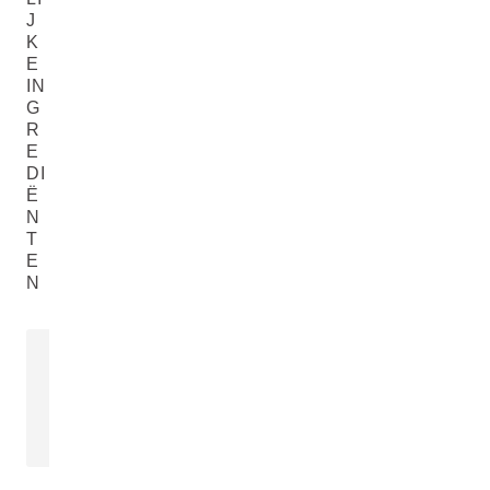
J
K
E
IN
G
R
E
DI
Ë
N
T
E
N
EXTRACT VAN HET
DRIEKLEURIG VIOOLTJE
Viola Tricolor Extract
LEES MEER