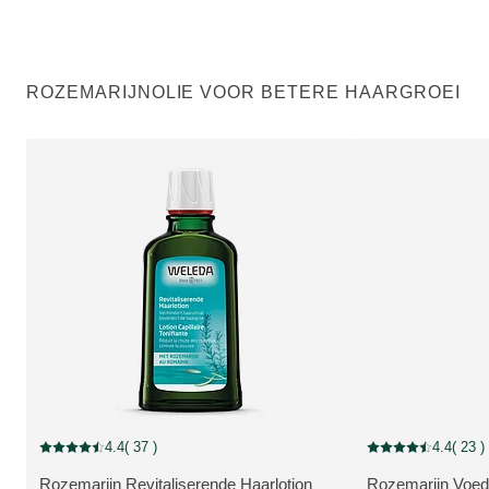
ROZEMARIJNOLIE VOOR BETERE HAARGROEI
4.4
( 37 )
4.4
( 23 )
Beoordeling: 4.4 van 5 beoordeeld door 37 personen
Beoordeling: 4.4 v
Rozemarijn Revitaliserende Haarlotion
Rozemarijn Voed