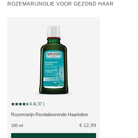
ROZEMARIJNOLIE VOOR GEZOND HAAR
4.4
( 37 )
Beoordeling: 4.4 van 5 beoordeeld door 37 personen
Rozemarijn Revitaliserende Haarlotion
BEKIJK PRODUCT:
€ 12,99
100 ml