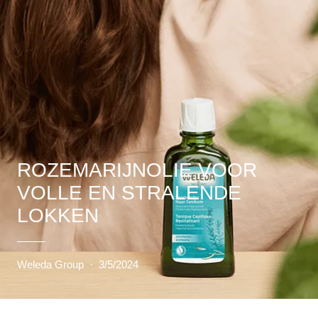
ROZEMARIJNOLIE VOOR
VOLLE EN STRALENDE
LOKKEN
Weleda Group
·
3/5/2024