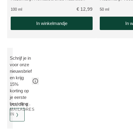
BEKIJK PRODUCT:
BEKIJK PRODUC
€ 12,99
100 ml
50 ml
In winkelmandje
In 
Schrijf je in
voor onze
nieuwsbrief
en krijg
15%
korting op
je eerste
bestelling
VUL JE E-
MAILADRES
IN