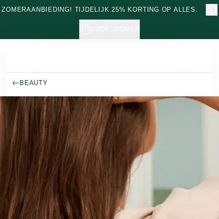
Naar hoofdinhoud gaan
ZOMERAANBIEDING! TIJDELIJK 25% KORTING OP ALLES.
CODE: ZOMER
BEAUTY