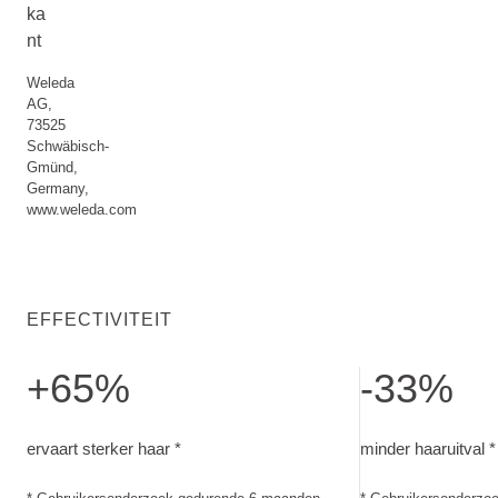
ka
nt
Weleda
AG,
73525
Schwäbisch-
Gmünd,
Germany,
www.weleda.com
EFFECTIVITEIT
+65%
-33%
ervaart sterker haar. Gebruikersonderzoek gedurende 6 ma
minder haaruitva
ervaart sterker haar *
minder haaruitval *