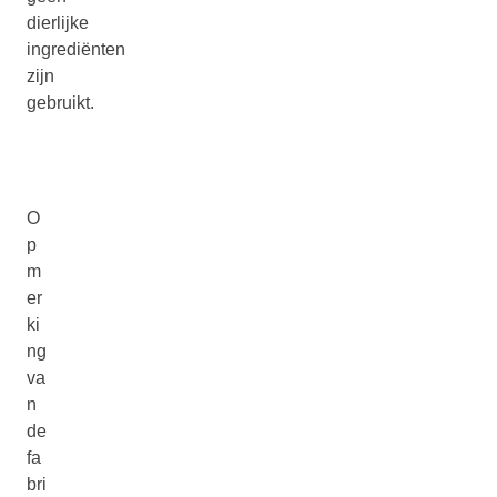
dierlijke
ingrediënten
zijn
gebruikt.
O
p
m
er
ki
ng
va
n
de
fa
bri