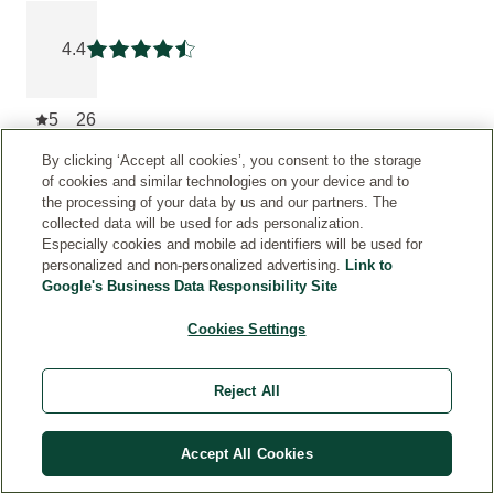
Beoordeling: 4.3783784 van 5 beoordeeld door 37 persone
4.4
Beoordeling: 4.3783784 van 5
5
26
By clicking ‘Accept all cookies’, you consent to the storage
4
6
of cookies and similar technologies on your device and to
the processing of your data by us and our partners. The
3
1
collected data will be used for ads personalization.
Especially cookies and mobile ad identifiers will be used for
2
1
personalized and non-personalized advertising.
Link to
Google's Business Data Responsibility Site
1
3
Cookies Settings
INFORMATIE
OVER
Reject All
DE
AUTHENTICITEIT
VAN
Accept All Cookies
KLANTBEOORDELINGEN