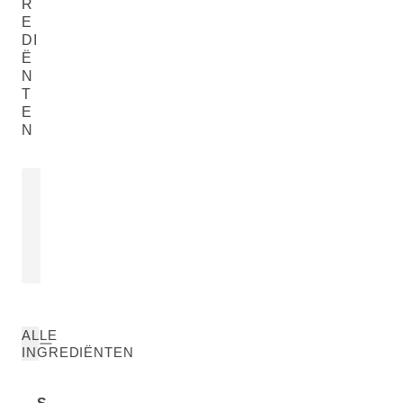
R
E
DI
Ë
N
T
E
N
ROZEMARIJNOLIE
Rosmarinus Officinalis (Rosemary)
Leaf Oil
LEES MEER
ALLE
INGREDIËNTEN