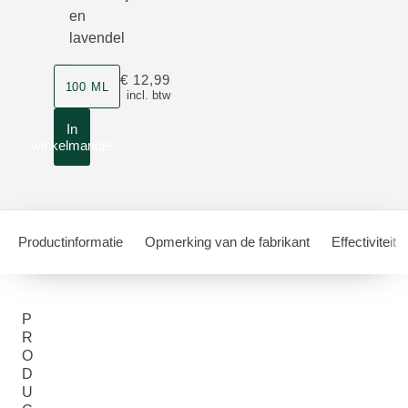
en
lavendel
Grootte
€ 12,99
100 ML
incl. btw
In
winkelmandje
Productinformatie
Opmerking van de fabrikant
Effectiviteit
P
R
O
D
U