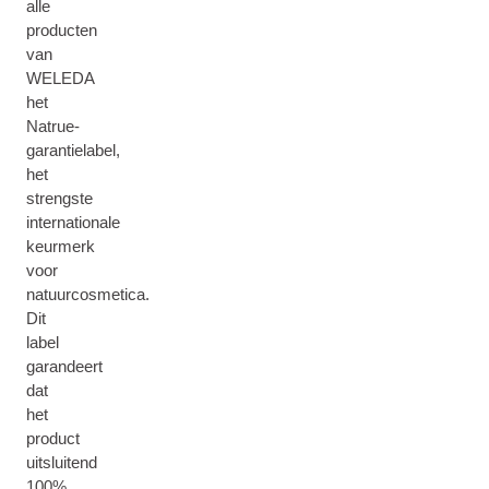
alle
producten
van
WELEDA
het
Natrue-
garantielabel,
het
strengste
internationale
keurmerk
voor
natuurcosmetica.
Dit
label
garandeert
dat
het
product
uitsluitend
100%