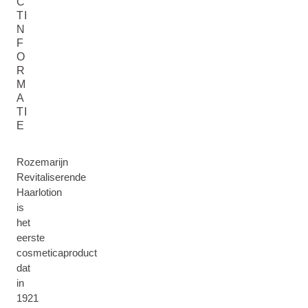
C
TI
N
F
O
R
M
A
TI
E
Rozemarijn
Revitaliserende
Haarlotion
is
het
eerste
cosmeticaproduct
dat
in
1921