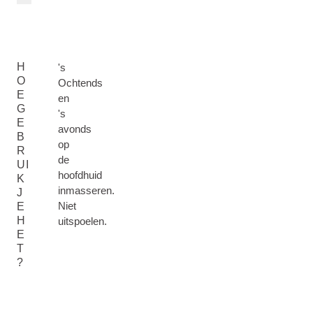
H
's
O
Ochtends
E
en
G
's
E
avonds
B
op
R
de
UI
hoofdhuid
K
inmasseren.
J
Niet
E
H
uitspoelen.
E
T
?