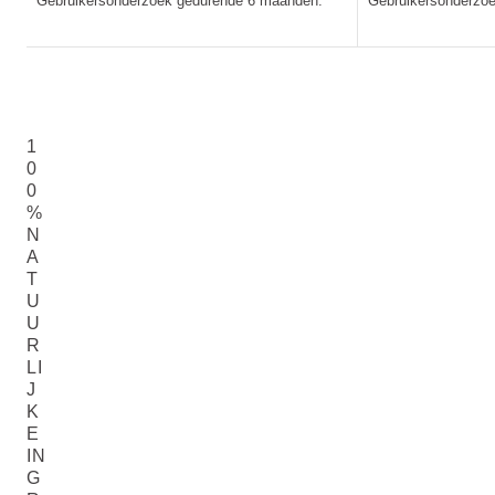
* Gebruikersonderzoek gedurende 6 maanden.
* Gebruikersonderzo
1
0
0
%
N
A
T
U
U
R
LI
J
K
E
IN
G