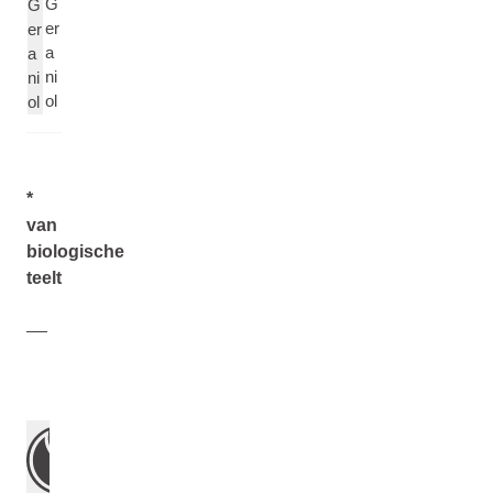
G
G
er
er
a
a
ni
ni
ol
ol
*
van
biologische
teelt