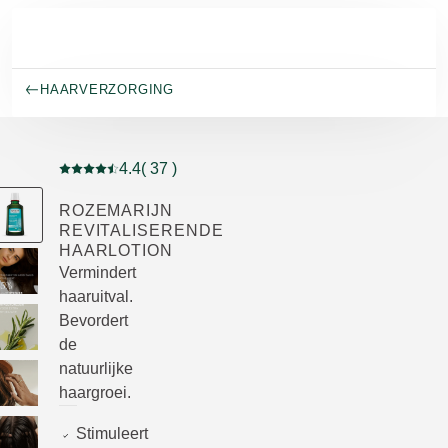
Naar hoofdinhoud gaan
HAARVERZORGING
4.4
( 37 )
Beoordeling: 4.4 van 5 beoordeeld door 37 personen
ROZEMARIJN
REVITALISERENDE
HAARLOTION
Vermindert
haaruitval.
Bevordert
de
natuurlijke
haargroei.
Stimuleert