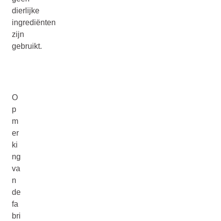
dierlijke
ingrediënten
zijn
gebruikt.
O
p
m
er
ki
ng
va
n
de
fa
bri