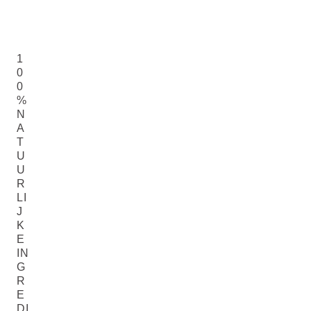
1
0
0
%
N
A
T
U
U
R
LI
J
K
E
IN
G
R
E
DI