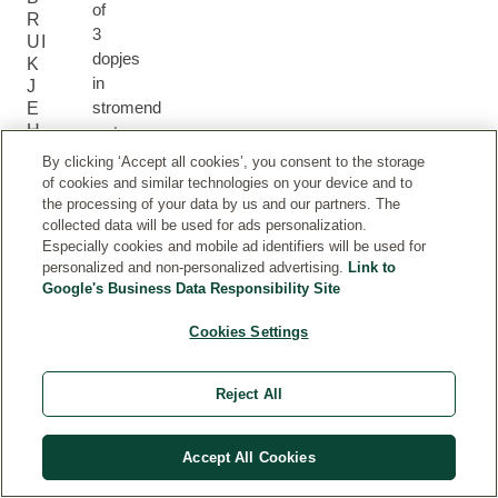
of
R
3
UI
dopjes
K
in
J
stromend
E
H
water
E
om
By clicking ‘Accept all cookies’, you consent to the storage
T
de
of cookies and similar technologies on your device and to
?
the processing of your data by us and our partners. The
badmelk
collected data will be used for ads personalization.
goed
Especially cookies and mobile ad identifiers will be used for
op
personalized and non-personalized advertising.
Link to
te
Google's Business Data Responsibility Site
laten
lossen.
Cookies Settings
Niet
geschikt
Reject All
voor
kinderen
onder
Accept All Cookies
de