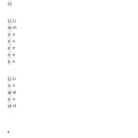
ct
Li
Li
m
m
o
o
n
n
e
e
e
n
n
e
Li
Li
n
n
al
al
o
o
ol
ol
*