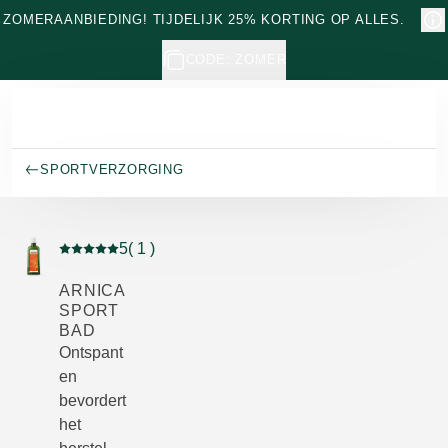
Naar hoofdinhoud gaan
ZOMERAANBIEDING! TIJDELIJK 25% KORTING OP ALLES.
CODE: ZOMER
SPORTVERZORGING
5
( 1 )
Beoordeling: 5 van 5 beoordeeld door 1 personen
ARNICA
SPORT
BAD
Ontspant
en
bevordert
het