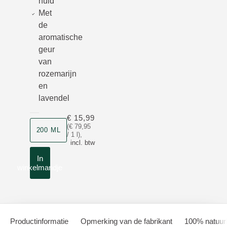
huid
Met
de
aromatische
geur
van
rozemarijn
en
lavendel
€ 15,99
Grootte
(€ 79,95
200 ML
/ 1 l)
,
incl. btw
In
winkelmandje
Productinformatie
Opmerking van de fabrikant
100% natuurl