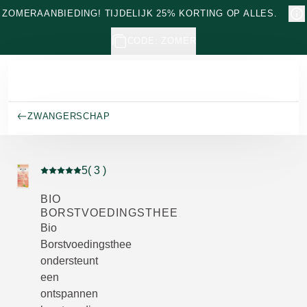
Naar hoofdinhoud gaan
ZOMERAANBIEDING! TIJDELIJK 25% KORTING OP ALLES.
CODE: ZOMER
ZWANGERSCHAP
5
( 3 )
Beoordeling: 5 van 5 beoordeeld door 3 personen
BIO
BORSTVOEDINGSTHEE
Bio
Borstvoedingsthee
ondersteunt
een
ontspannen