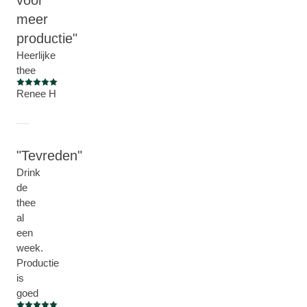
voor
meer
productie
Heerlijke
thee
Beoordeling: 5 van 5
Renee H
Tevreden
Drink
de
thee
al
een
week.
Productie
is
goed