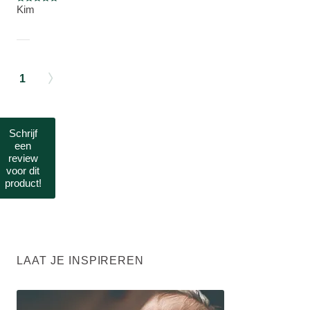
Beoordeling: 5 van 5
Kim
1
Schrijf
een
review
voor dit
product!
LAAT JE INSPIREREN