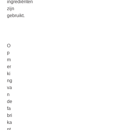
ingrediënten
zijn
gebruikt.
O
p
m
er
ki
ng
va
n
de
fa
bri
ka
nt