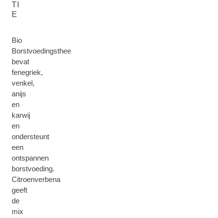
TI
E
Bio
Borstvoedingsthee
bevat
fenegriek,
venkel,
anijs
en
karwij
en
ondersteunt
een
ontspannen
borstvoeding.
Citroenverbena
geeft
de
mix