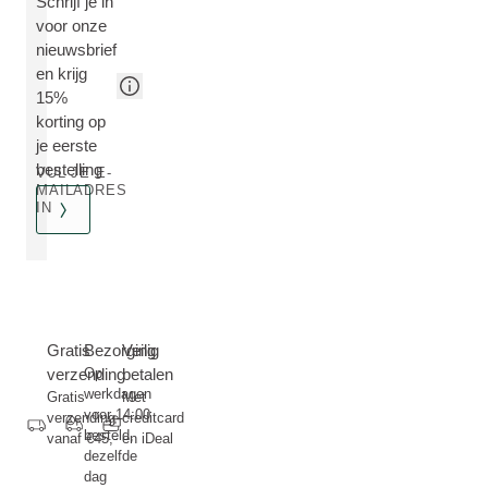
Schrijf je in
voor onze
nieuwsbrief
en krijg
15%
korting op
je eerste
bestelling
VUL JE E-
MAILADRES
IN
Gratis
Bezorging
Veilig
verzending
Op
betalen
werkdagen
Gratis
Met
voor 14:00
verzending
creditcard
besteld,
vanaf €45,-
en iDeal
dezelfde
dag