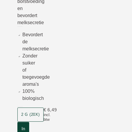
borstvoeding
en
bevordert
melksecretie
Bevordert
de
melksecretie
Zonder
suiker
of
toegevoegde
aroma's
100%
biologisch
€ 6,49
Grootte
2 G (20X)
incl.
btw
In