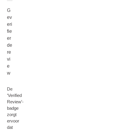
G
ev
eri
fie
er
de
re
vi
e
w
De
‘Verified
Review’-
badge
zorgt
ervoor
dat