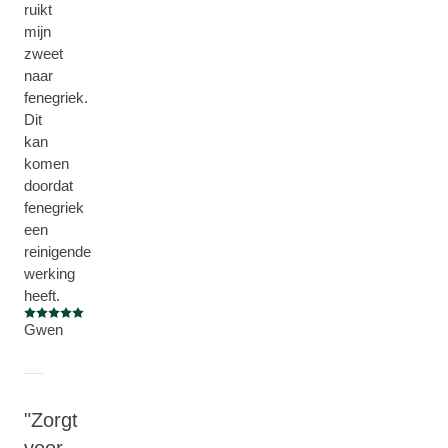
ruikt
mijn
zweet
naar
fenegriek.
Dit
kan
komen
doordat
fenegriek
een
reinigende
werking
heeft.
Beoordeling: 5 van 5
Gwen
Zorgt