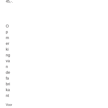
45,-.
O
p
m
er
ki
ng
va
n
de
fa
bri
ka
nt
Voor