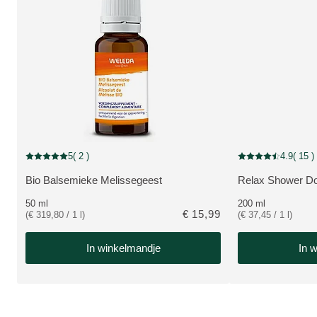
zelfzorg
5
( 2 )
4.9
( 15 )
Beoordeling: 5 van 5 beoordeeld door 2 personen
Beoordeling: 4.9 v
Bio Balsemieke Melissegeest
Relax Shower D
BEKIJK PRODUCT:
BEKIJK PRODUC
50 ml
200 ml
€ 15,99
(€ 319,80 / 1 l)
(€ 37,45 / 1 l)
In winkelmandje
In 