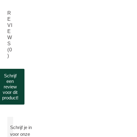
R
E
VI
E
W
S
(0
)
Schrijf
een
review
voor dit
product!
Schrijf je in
voor onze