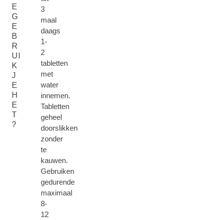
E
3
G
maal
E
daags
B
1-
R
2
UI
tabletten
K
met
J
water
E
H
innemen.
E
Tabletten
T
geheel
?
doorslikken
zonder
te
kauwen.
Gebruiken
gedurende
maximaal
8-
12