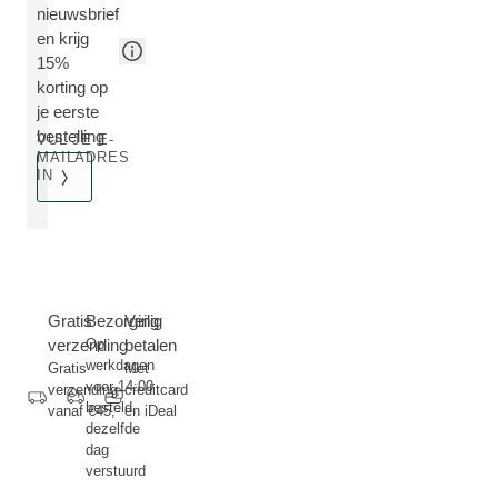
nieuwsbrief
en krijg
15%
korting op
je eerste
bestelling
VUL JE E-
MAILADRES
IN
Gratis
Bezorging
Veilig
verzending
Op
betalen
werkdagen
Gratis
Met
voor 14:00
verzending
creditcard
besteld,
vanaf €45,-
en iDeal
dezelfde
dag
verstuurd