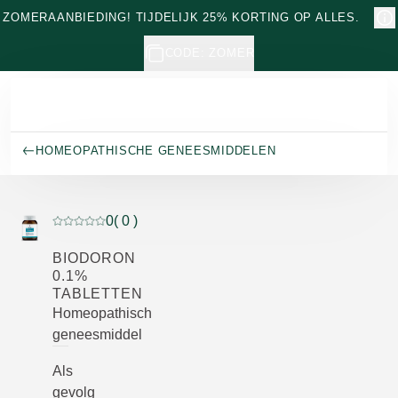
Naar hoofdinhoud gaan
ZOMERAANBIEDING! TIJDELIJK 25% KORTING OP ALLES.
CODE: ZOMER
HOMEOPATHISCHE GENEESMIDDELEN
0
( 0 )
Beoordeling: 0 van 5 beoordeeld door 0 personen
BIODORON
0.1%
TABLETTEN
Homeopathisch
geneesmiddel
Als
gevolg