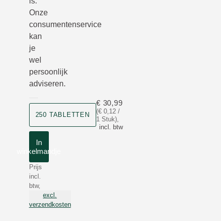
is.
Onze
consumentenservice
kan
je
wel
persoonlijk
adviseren.
€ 30,99
Grootte
(€ 0,12 /
250 TABLETTEN
1 Stuk)
,
incl. btw
In
winkelmandje
Prijs
incl.
btw,
excl.
verzendkosten