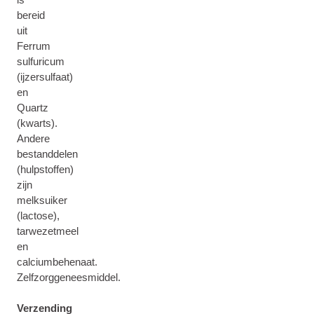
bereid
uit
Ferrum
sulfuricum
(ijzersulfaat)
en
Quartz
(kwarts).
Andere
bestanddelen
(hulpstoffen)
zijn
melksuiker
(lactose),
tarwezetmeel
en
calciumbehenaat.
Zelfzorggeneesmiddel.
Verzending