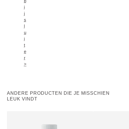
b
i
j
s
l
u
i
t
e
r
>
ANDERE PRODUCTEN DIE JE MISSCHIEN
LEUK VINDT