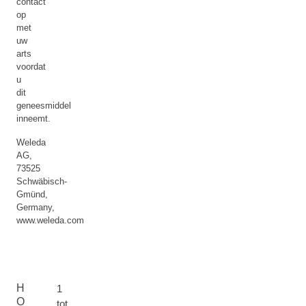
contact
op
met
uw
arts
voordat
u
dit
geneesmiddel
inneemt.
Weleda
AG,
73525
Schwäbisch-
Gmünd,
Germany,
www.weleda.com
H
1
O
tot