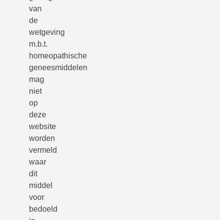
van
de
wetgeving
m.b.t.
homeopathische
geneesmiddelen
mag
niet
op
deze
website
worden
vermeld
waar
dit
middel
voor
bedoeld