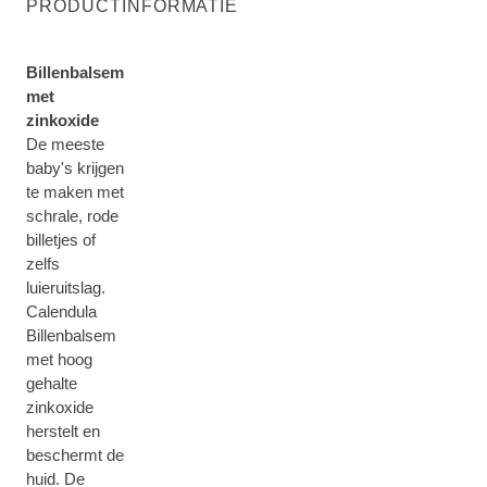
PRODUCTINFORMATIE
Billenbalsem
met
zinkoxide
De meeste
baby's krijgen
te maken met
schrale, rode
billetjes of
zelfs
luieruitslag.
Calendula
Billenbalsem
met hoog
gehalte
zinkoxide
herstelt en
beschermt de
huid. De