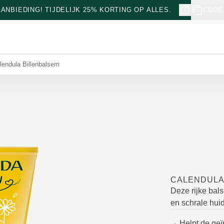
NBIEDING! TIJDELIJK 25% KORTING OP ALLES.
CODE
lendula Billenbalsem
CALENDULA
Deze rijke bal
en schrale huid
Helpt de geï