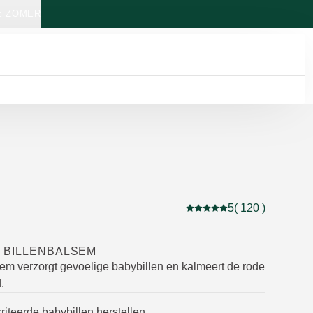
: ZOMER
5
( 120 )
Beoordeling: 5 van 5 beo
 BILLENBALSEM
sem verzorgt gevoelige babybillen en kalmeert de rode
.
rriteerde babybillen herstellen