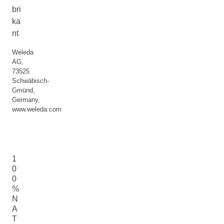
bri
ka
nt
Weleda
AG,
73525
Schwäbisch-
Gmünd,
Germany,
www.weleda.com
1
0
0
%
N
A
T