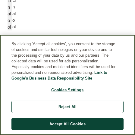
Li
Li
n
n
al
al
o
o
ol
ol
G
G
By clicking ‘Accept all cookies’, you consent to the storage
of cookies and similar technologies on your device and to
er
er
the processing of your data by us and our partners. The
a
a
collected data will be used for ads personalization.
ni
ni
Especially cookies and mobile ad identifiers will be used for
ol
ol
personalized and non-personalized advertising.
Link to
Google's Business Data Responsibility Site
Ci
Ci
Cookies Settings
tr
tr
al
al
Reject All
Accept All Cookies
*
van