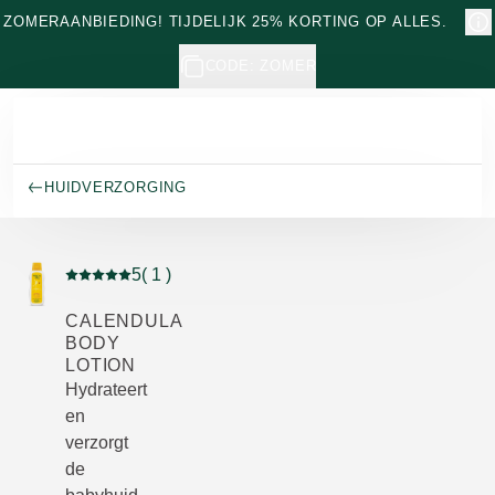
Naar hoofdinhoud gaan
ZOMERAANBIEDING! TIJDELIJK 25% KORTING OP ALLES.
CODE: ZOMER
HUIDVERZORGING
5
( 1 )
Beoordeling: 5 van 5 beoordeeld door 1 personen
CALENDULA
BODY
LOTION
Hydrateert
en
verzorgt
de