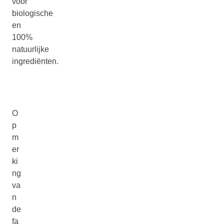
voor
biologische
en
100%
natuurlijke
ingrediënten.
O
p
m
er
ki
ng
va
n
de
fa