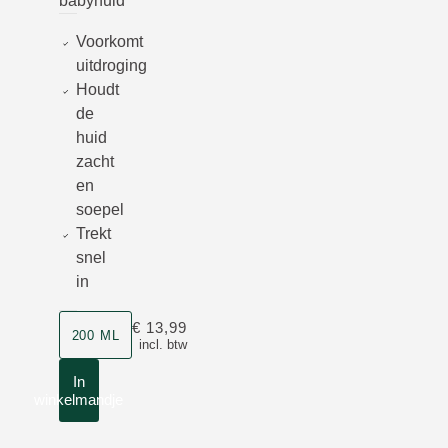
babyhuid
Voorkomt
uitdroging
Houdt
de
huid
zacht
en
soepel
Trekt
snel
in
Grootte
€ 13,99
200 ML
incl. btw
In
winkelmandje