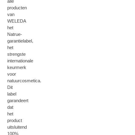
alle
producten
van
WELEDA
het
Natrue-
garantielabel,
het
strengste
internationale
keurmerk
voor
natuurcosmetica.
Dit
label
garandeert
dat
het
product
uitsluitend
100%