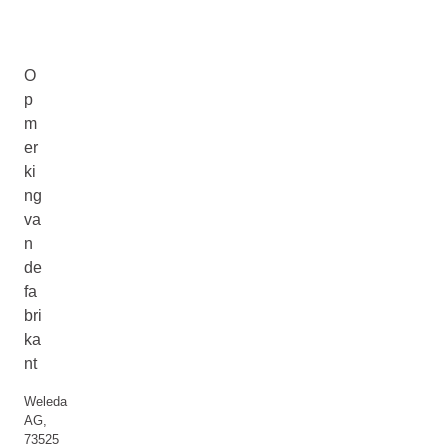
O
p
m
er
ki
ng
va
n
de
fa
bri
ka
nt
Weleda
AG,
73525