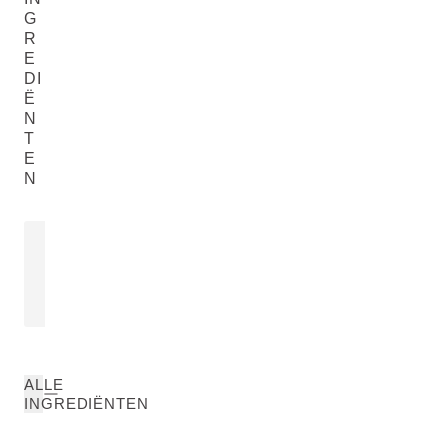
G
R
E
DI
Ë
N
T
E
N
CALENDULA-EXTRACT
Calendula Officinalis Flower Extract
LEES MEER
ALLE
INGREDIËNTEN