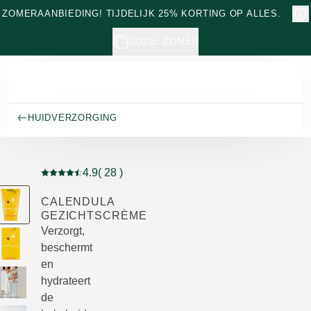
Naar hoofdinhoud gaan
ZOMERAANBIEDING! TIJDELIJK 25% KORTING OP ALLES.
CODE: ZOMER
HUIDVERZORGING
4.9
( 28 )
Beoordeling: 4.9 van 5 beoordeeld door 28 personen
CALENDULA
GEZICHTSCRÈME
Verzorgt,
beschermt
en
hydrateert
de