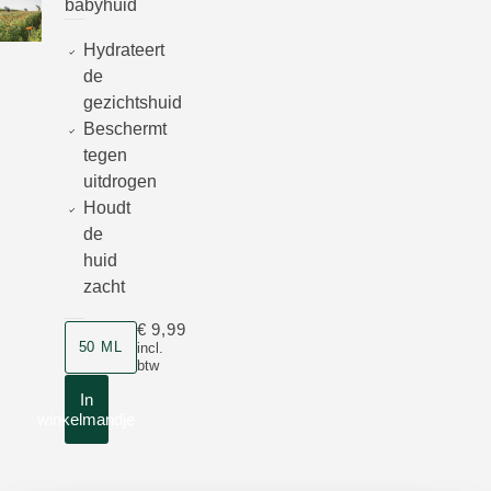
babyhuid
Hydrateert
de
gezichtshuid
Beschermt
tegen
uitdrogen
Houdt
de
huid
zacht
€ 9,99
Grootte
50 ML
incl.
btw
In
winkelmandje