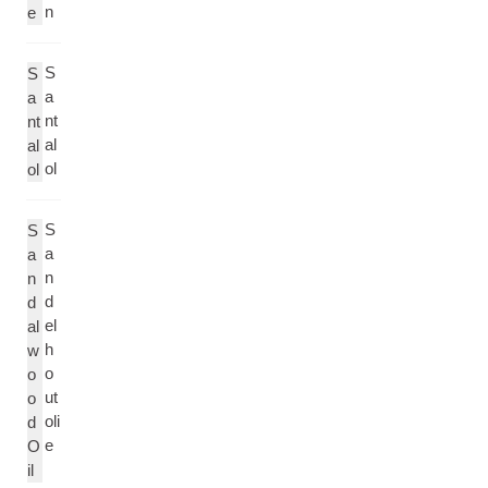
n
e
S
S
a
a
nt
nt
al
al
ol
ol
S
S
a
a
n
n
d
d
el
al
h
w
o
o
ut
o
oli
d
e
O
il