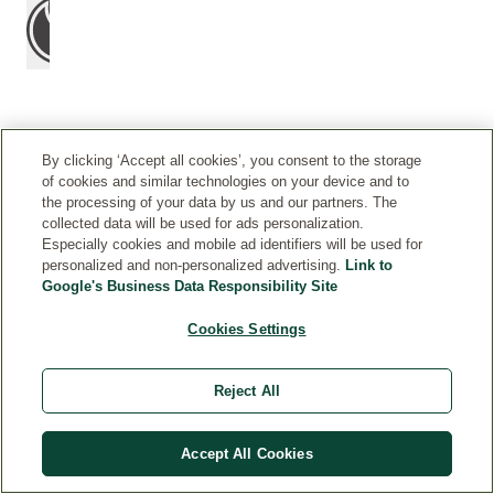
By clicking ‘Accept all cookies’, you consent to the storage
H
Breng
of cookies and similar technologies on your device and to
O
dagelijks
the processing of your data by us and our partners. The
E
een
collected data will be used for ads personalization.
G
kleine
Especially cookies and mobile ad identifiers will be used for
E
personalized and non-personalized advertising.
Link to
hoeveelheid
B
Google's Business Data Responsibility Site
aan
R
op
UI
Cookies Settings
het
K
gezichtje.
J
E
Reject All
H
E
Accept All Cookies
T
?