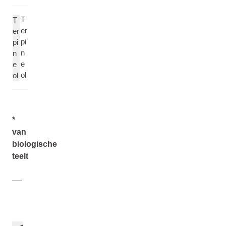
T
T
er
er
pi
pi
n
n
e
e
ol
ol
*
van
biologische
teelt