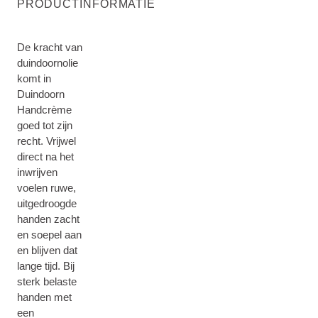
PRODUCTINFORMATIE
De kracht van
duindoornolie
komt in
Duindoorn
Handcrème
goed tot zijn
recht. Vrijwel
direct na het
inwrijven
voelen ruwe,
uitgedroogde
handen zacht
en soepel aan
en blijven dat
lange tijd. Bij
sterk belaste
handen met
een