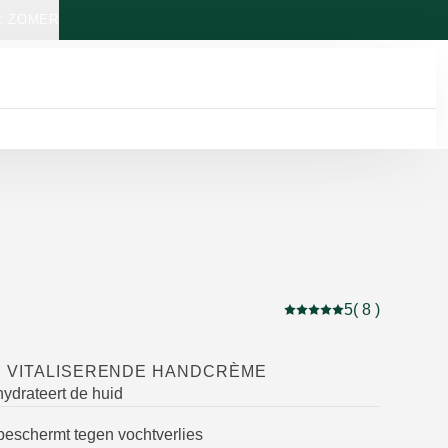
: ZOMER
5
( 8 )
Beoordeling: 5 van 5 b
 VITALISERENDE HANDCRÈME
ydrateert de huid
beschermt tegen vochtverlies