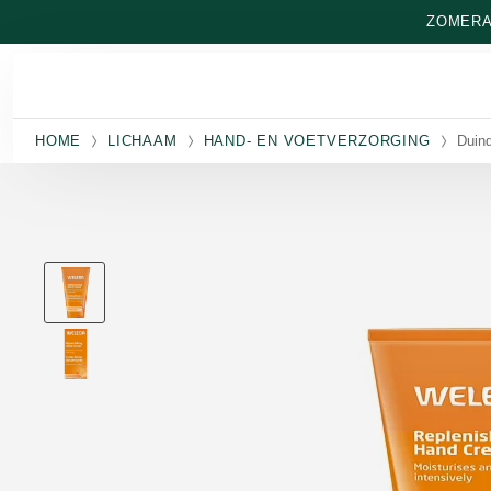
Naar hoofdinhoud gaan
ZOMERAA
HOME
LICHAAM
HAND- EN VOETVERZORGING
Duind