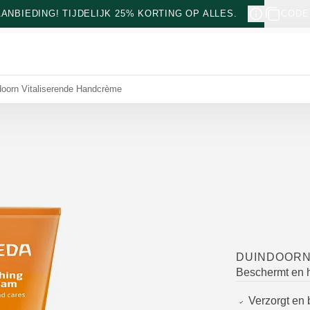
NBIEDING! TIJDELIJK 25% KORTING OP ALLES.
CODE
oorn Vitaliserende Handcrème
DUINDOORN
Beschermt en h
Verzorgt en 