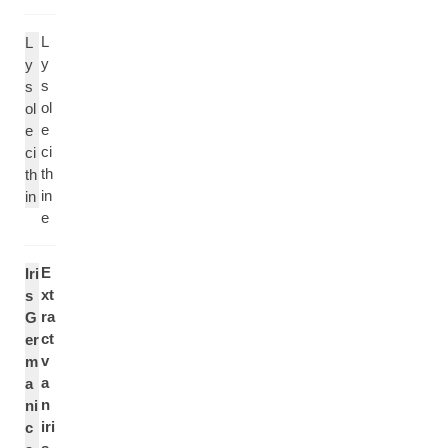
L
L
y
y
s
s
ol
ol
e
e
ci
ci
th
th
in
in
e
E
Iri
xt
s
ra
G
ct
er
v
m
a
a
n
ni
iri
c