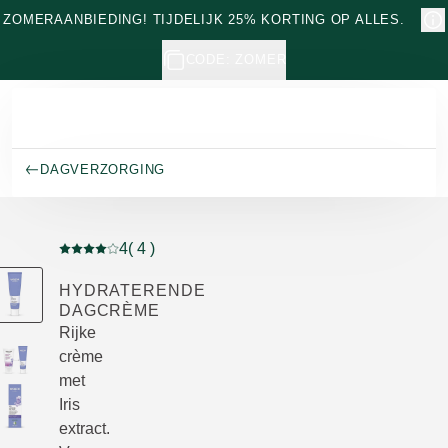
Naar hoofdinhoud gaan
ZOMERAANBIEDING! TIJDELIJK 25% KORTING OP ALLES.
CODE: ZOMER
DAGVERZORGING
4
( 4 )
Beoordeling: 4 van 5 beoordeeld door 4 personen
HYDRATERENDE
DAGCRÈME
Rijke
crème
met
Iris
extract.