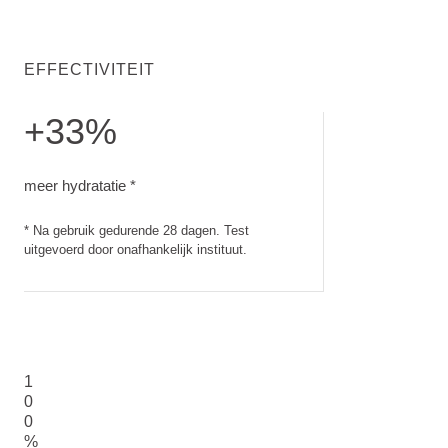
EFFECTIVITEIT
+33%
meer hydratatie. Na gebruik gedurende 28 dagen. Test uitgev
meer hydratatie *
* Na gebruik gedurende 28 dagen. Test
uitgevoerd door onafhankelijk instituut.
1
0
0
%