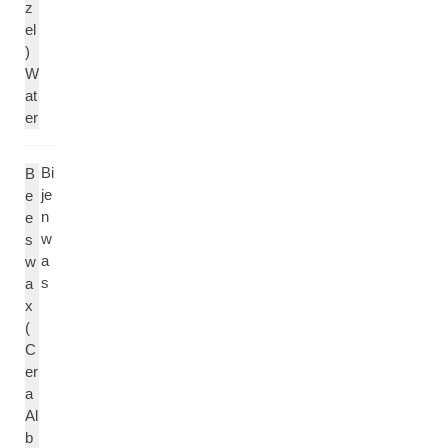
z
el
)
W
at
er
Bi
B
je
e
n
e
w
s
a
w
s
a
x
(
C
er
a
Al
b