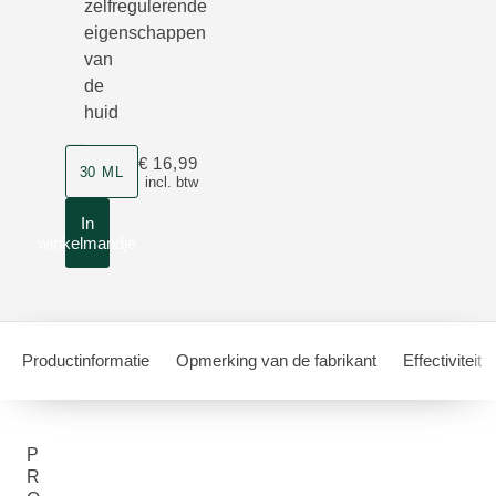
zelfregulerende
eigenschappen
van
de
huid
Grootte
€ 16,99
30 ML
incl. btw
In
winkelmandje
Productinformatie
Opmerking van de fabrikant
Effectiviteit
P
R