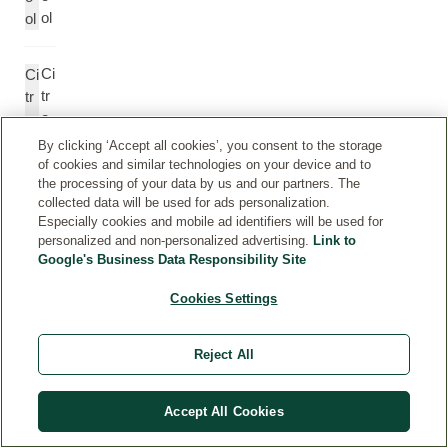
ol
ol
Ci
Ci
tr
tr
o
o
n
n
By clicking ‘Accept all cookies’, you consent to the storage
ell
ell
of cookies and similar technologies on your device and to
ol
ol
the processing of your data by us and our partners. The
collected data will be used for ads personalization.
Especially cookies and mobile ad identifiers will be used for
G
G
personalized and non-personalized advertising.
Link to
Google's Business Data Responsibility Site
er
er
a
a
Cookies Settings
ni
ni
ol
ol
Reject All
Ci
Ci
tr
tr
Accept All Cookies
al
al