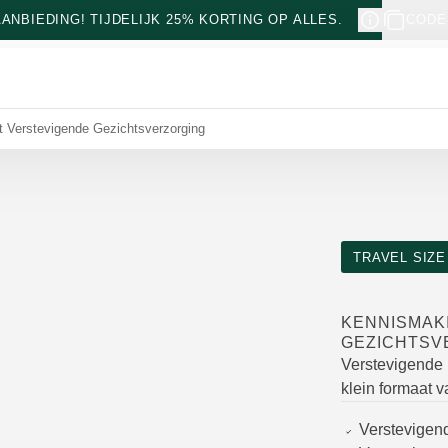
NBIEDING! TIJDELIJK 25% KORTING OP ALLES.
CODE
 Verstevigende Gezichtsverzorging
TRAVEL SIZE
KENNISMAK
GEZICHTSV
Verstevigende
klein formaat v
Verstevigen