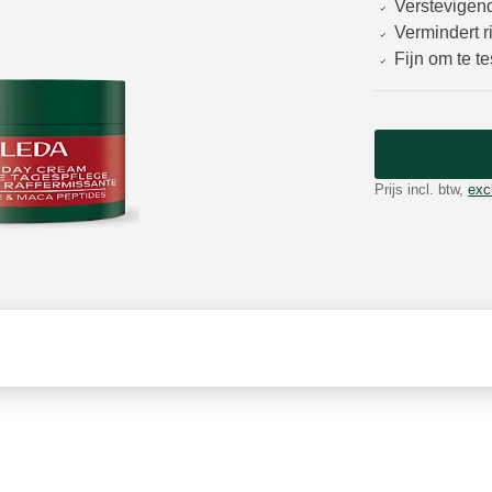
Verstevigen
Vermindert r
Fijn om te t
Prijs incl. btw,
exc