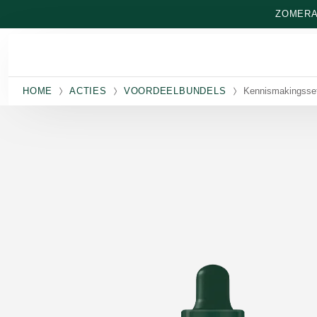
Naar hoofdinhoud gaan
ZOMERAA
HOME
ACTIES
VOORDEELBUNDELS
Kennismakingsset