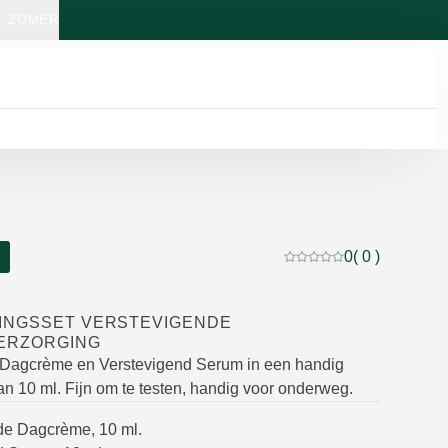
: ZOMER
0
( 0 )
Beoordeling: 0 van 5 b
INGSSET VERSTEVIGENDE
ERZORGING
 Dagcrème en Verstevigend Serum in een handig
an 10 ml. Fijn om te testen, handig voor onderweg.
de Dagcrème, 10 ml.