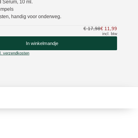
d Serum, 10 ml.
impels
esten, handig voor onderweg.
€ 17,98
€ 11,99
Slechts €
incl. btw
In winkelmandje
l. verzendkosten