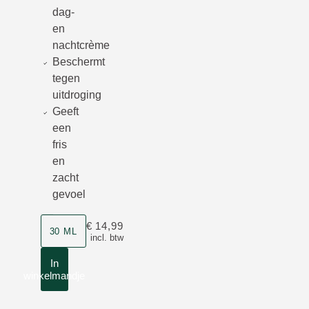
dag-
en
nachtcrème
Beschermt
tegen
uitdroging
Geeft
een
fris
en
zacht
gevoel
Grootte
€ 14,99
30 ML
incl. btw
In
winkelmandje