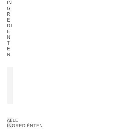
IN
G
R
E
DI
Ë
N
T
E
N
JOJOBAOLIE
EXTRACT 
HEEMSTWO
Simmondsia Chinensis (Jojoba) Seed
Althaea Officin
Oil
LEES MEER
LEES MEER
ALLE
INGREDIËNTEN