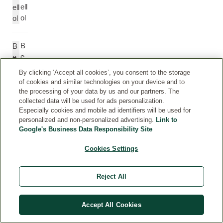
ell
ell
ol
ol
B
B
e
e
n
n
By clicking ‘Accept all cookies’, you consent to the storage
z
z
of cookies and similar technologies on your device and to
yl
yl
the processing of your data by us and our partners. The
b
B
collected data will be used for ads personalization.
Especially cookies and mobile ad identifiers will be used for
e
e
personalized and non-personalized advertising.
Link to
n
n
Google's Business Data Responsibility Site
z
z
o
o
Cookies Settings
a
at
at
e
Reject All
G
G
er
er
Accept All Cookies
a
a