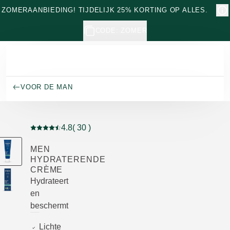
Naar hoofdinhoud gaan
ZOMERAANBIEDING! TIJDELIJK 25% KORTING OP ALLES.
CODE: ZOMER
VOOR DE MAN
4.8
( 30 )
Beoordeling: 4.8 van 5 beoordeeld door 30 personen
MEN
HYDRATERENDE
CRÈME
Hydrateert
en
beschermt
Lichte