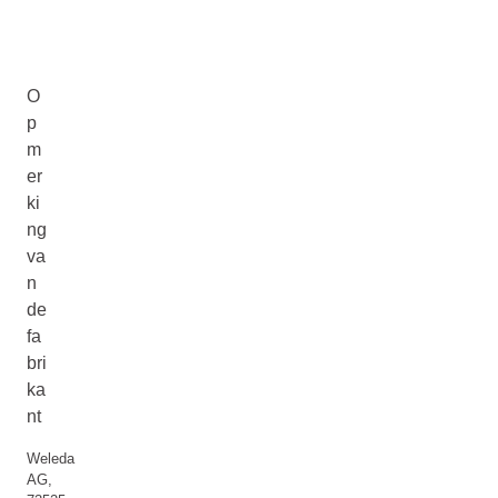
O
p
m
er
ki
ng
va
n
de
fa
bri
ka
nt
Weleda
AG,