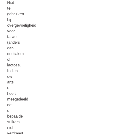
Niet
te
gebruiken
bij
overgevoeligheid
voor
tarwe
(anders
dan
coeliakie)
of
lactose.
Indien
uw
arts
u
heeft
meegedeeld
dat
u
bepaalde
suikers
niet
verdraagt,