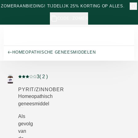
Naar hoofdinhoud gaan
ZOMERAANBIEDING! TIJDELIJK 25% KORTING OP ALLES.
CODE: ZOMER
HOMEOPATHISCHE GENEESMIDDELEN
3
( 2 )
Beoordeling: 3 van 5 beoordeeld door 2 personen
PYRIT/ZINNOBER
Homeopathisch
geneesmiddel
Als
gevolg
van