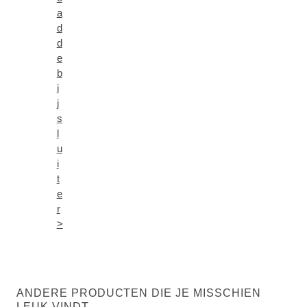
a
d
d
e
b
i
j
s
l
u
i
t
e
r
>
ANDERE PRODUCTEN DIE JE MISSCHIEN
LEUK VINDT