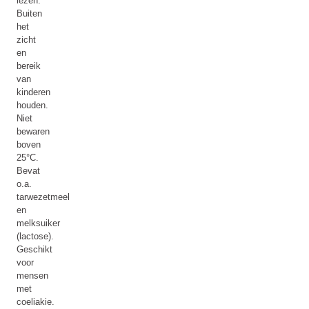
lezen.
Buiten
het
zicht
en
bereik
van
kinderen
houden.
Niet
bewaren
boven
25°C.
Bevat
o.a.
tarwezetmeel
en
melksuiker
(lactose).
Geschikt
voor
mensen
met
coeliakie.