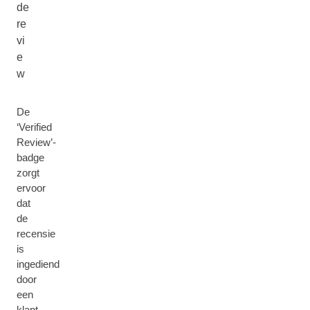
de
re
vi
e
w
De
‘Verified
Review’-
badge
zorgt
ervoor
dat
de
recensie
is
ingediend
door
een
klant