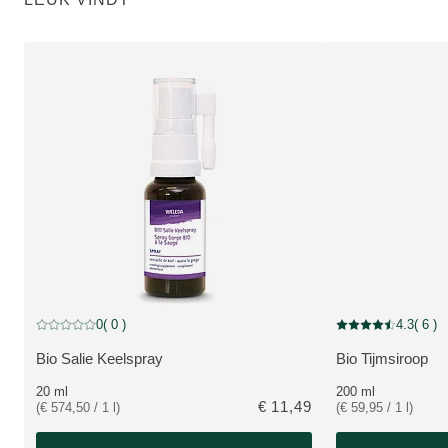
0
( 0 )
4.3
( 6 )
Beoordeling: 0 van 5 beoordeeld door 0 personen
Beoordeling: 4.3 v
Bio Salie Keelspray
Bio Tijmsiroop
BEKIJK PRODUCT:
BEKIJK PRODUC
20 ml
200 ml
€ 11,49
(€ 574,50 / 1 l)
(€ 59,95 / 1 l)