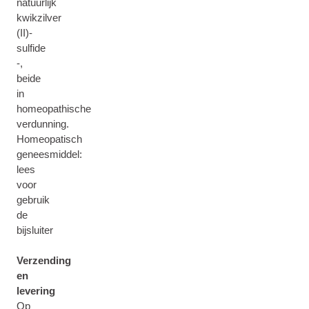
natuurlijk
kwikzilver
(II)-
sulfide
-,
beide
in
homeopathische
verdunning.
Homeopatisch
geneesmiddel:
lees
voor
gebruik
de
bijsluiter
Verzending
en
levering
Op