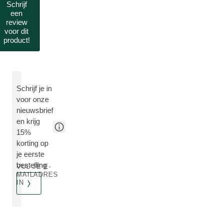
Schrijf
een
review
voor dit
product!
Schrijf je in
voor onze
nieuwsbrief
en krijg
15%
korting op
je eerste
bestelling
VUL JE E-
MAILADRES
IN