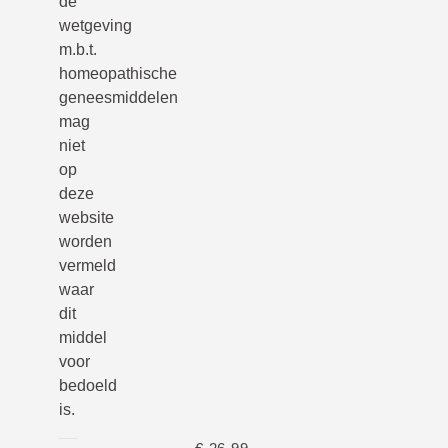
de
wetgeving
m.b.t.
homeopathische
geneesmiddelen
mag
niet
op
deze
website
worden
vermeld
waar
dit
middel
voor
bedoeld
is.