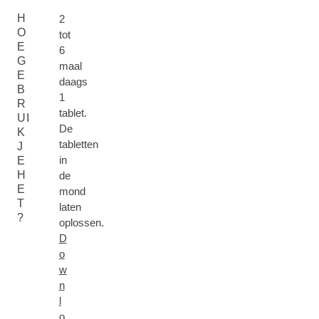
H
2
O
tot
E
6
G
maal
E
daags
B
1
R
tablet.
UI
De
K
tabletten
J
in
E
H
de
E
mond
T
laten
?
oplossen.
D
o
w
n
l
o