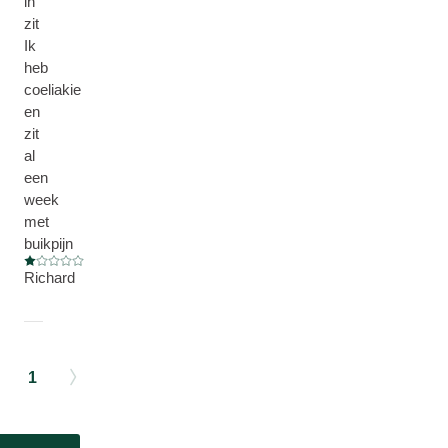
in
zit
Ik
heb
coeliakie
en
zit
al
een
week
met
buikpijn
Beoordeling: 1 van 5
Richard
1