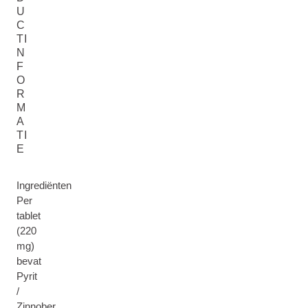
U
C
TI
N
F
O
R
M
A
TI
E
Ingrediënten
Per
tablet
(220
mg)
bevat
Pyrit
/
Zinnober