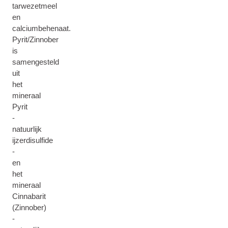
tarwezetmeel
en
calciumbehenaat.
Pyrit/Zinnober
is
samengesteld
uit
het
mineraal
Pyrit
-
natuurlijk
ijzerdisulfide
-
en
het
mineraal
Cinnabarit
(Zinnober)
-