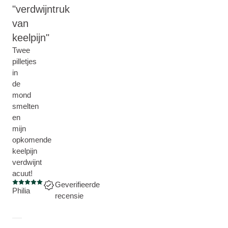
verdwijntruk
van
keelpijn
Twee
pilletjes
in
de
mond
smelten
en
mijn
opkomende
keelpijn
verdwijnt
acuut!
Geverifieerde
Beoordeling: 5 van 5
Philia
recensie