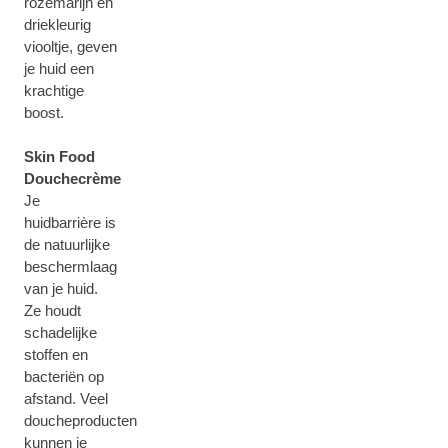
rozemarijn en
driekleurig
viooltje, geven
je huid een
krachtige
boost.
Skin Food
Douchecrème
Je
huidbarrière is
de natuurlijke
beschermlaag
van je huid.
Ze houdt
schadelijke
stoffen en
bacteriën op
afstand. Veel
doucheproducten
kunnen je