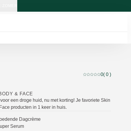
: ZOMER
0
( 0 )
Beoordeling: 0 van 5 b
BODY & FACE
voor een droge huid, nu met korting! Je favoriete Skin
ace producten in 1 keer in huis.
Voedende Dagcrème
Super Serum