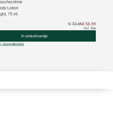
Douchecrème
ody Lotion
ght, 75 ml
€ 72,45
€ 58,99
Slechts €
incl. btw
In winkelmandje
l. verzendkosten