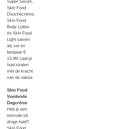
Super Serum,
Skin Food
Douchecrème,
Skin Food
Body Lotion
én Skin Food
Light samen
als set en
bespaar €
13,46! Laat je
huid stralen
met de kracht
van de natuur.
Skin Food
Voedende
Dagcrème
Heb je een
normale tot
droge huid?
Skin Food