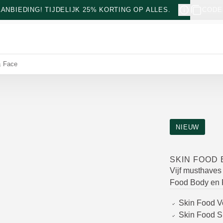
NBIEDING! TIJDELIJK 25% KORTING OP ALLES.
CODE
& Face
NIEUW
SKIN FOOD 
Vijf musthaves 
Food Body en F
Skin Food 
Skin Food 