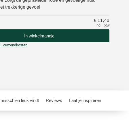
verzorgt de geprikkelde, rode en gevoelige huid
et trekkerige gevoel
€ 11,49
incl. btw
In winkelmandje
l. verzendkosten
 misschien leuk vindt
Reviews
Laat je inspireren