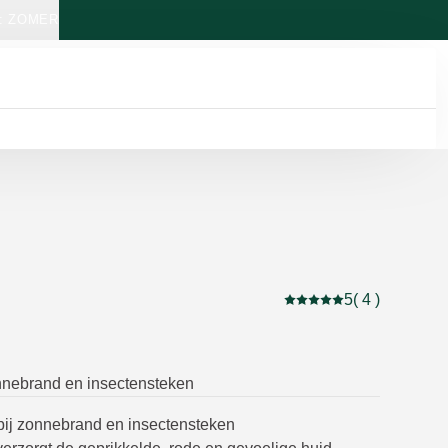
: ZOMER
5
( 4 )
Beoordeling: 5 van 5 b
onnebrand en insectensteken
bij zonnebrand en insectensteken