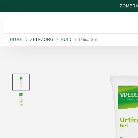
Naar hoofdinhoud gaan
ZOMERAA
HOME
ZELFZORG
HUID
Urtica Gel