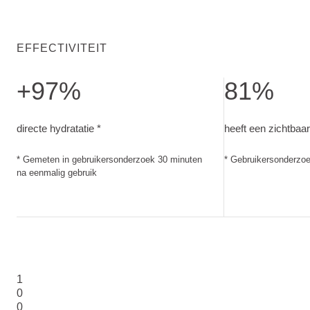
EFFECTIVITEIT
+97%
81%
directe hydratatie. Gemeten in gebruikersonderzoek 30 min
heeft een zichtb
directe hydratatie *
heeft een zichtbaar
* Gemeten in gebruikersonderzoek 30 minuten
* Gebruikersonderzo
na eenmalig gebruik
1
0
0