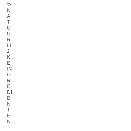
%
N
A
T
U
U
R
LI
J
K
E
IN
G
R
E
DI
Ë
N
T
E
N