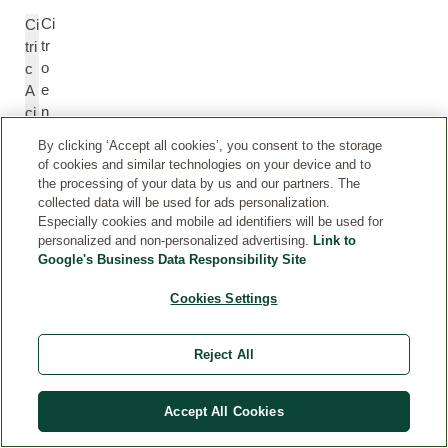
Ci
Ci
tr
tri
o
c
e
A
n
ci
z
d
By clicking ‘Accept all cookies’, you consent to the storage
u
of cookies and similar technologies on your device and to
ur
the processing of your data by us and our partners. The
collected data will be used for ads personalization.
Especially cookies and mobile ad identifiers will be used for
T
T
personalized and non-personalized advertising.
Link to
o
o
Google's Business Data Responsibility Site
c
c
of
o
Cookies Settings
er
p
ol
h
Reject All
er
ol
Accept All Cookies
G
A