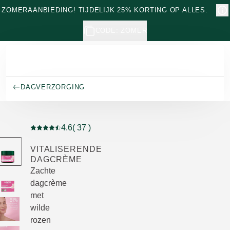
Naar hoofdinhoud gaan
ZOMERAANBIEDING! TIJDELIJK 25% KORTING OP ALLES.
CODE: ZOMER
DAGVERZORGING
4.6
( 37 )
Beoordeling: 4.6 van 5 beoordeeld door 37 personen
VITALISERENDE
DAGCRÈME
Zachte
dagcrème
met
wilde
rozen