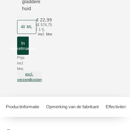
gladdere
huid
€ 22,99
Grootte
(€ 574,75
40 ML
/ 1 l)
,
incl. btw
In
winkelmandje
Prijs
incl.
btw,
excl.
verzendkosten
Productinformatie
Opmerking van de fabrikant
Effectiviteit