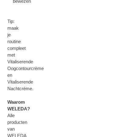
bewezen
Tip:
maak
je
routine
compleet
met
Vitaliserende
Oogcontourcrème
en
Vitaliserende
Nachtcrème.
Waarom
WELEDA?
Alle
producten
van
WELEDA