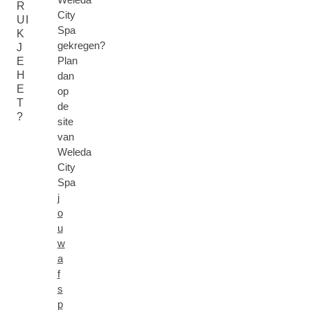
R
City
UI
Spa
K
gekregen?
J
Plan
E
H
dan
E
op
T
de
?
site
van
Weleda
City
Spa
j
o
u
w
a
f
s
p