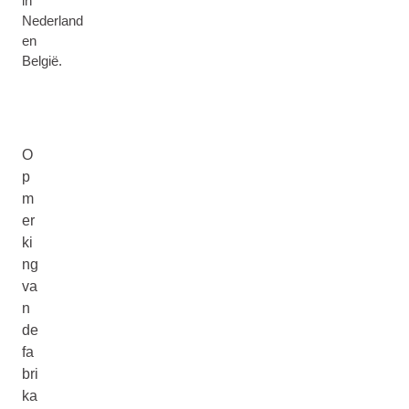
in
Nederland
en
België.
O
p
m
er
ki
ng
va
n
de
fa
bri
ka