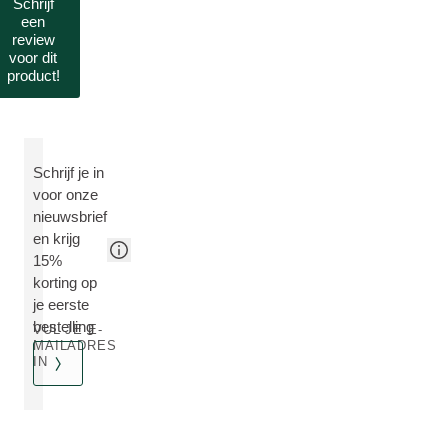
Schrijf
een
review
voor dit
product!
Schrijf je in
voor onze
nieuwsbrief
en krijg
15%
korting op
je eerste
bestelling
VUL JE E-
MAILADRES
IN