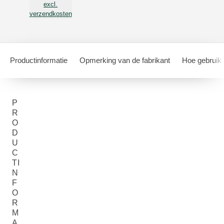
excl.
verzendkosten
Productinformatie
Opmerking van de fabrikant
Hoe gebruik 
P
R
O
D
U
C
TI
N
F
O
R
M
A