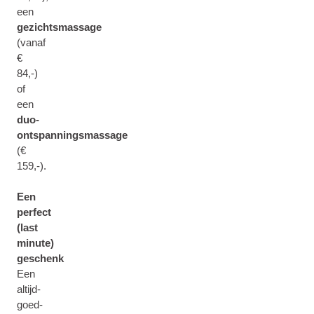
een
gezichtsmassage
(vanaf
€
84,-)
of
een
duo-
ontspanningsmassage
(€
159,-).
Een
perfect
(last
minute)
geschenk
Een
altijd-
goed-