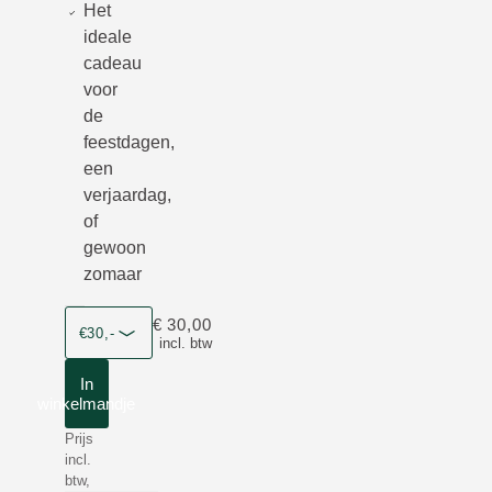
Het
ideale
cadeau
voor
de
feestdagen,
een
verjaardag,
of
gewoon
zomaar
Grootte
€ 30,00
€30,-
incl. btw
In
winkelmandje
Prijs
incl.
btw,