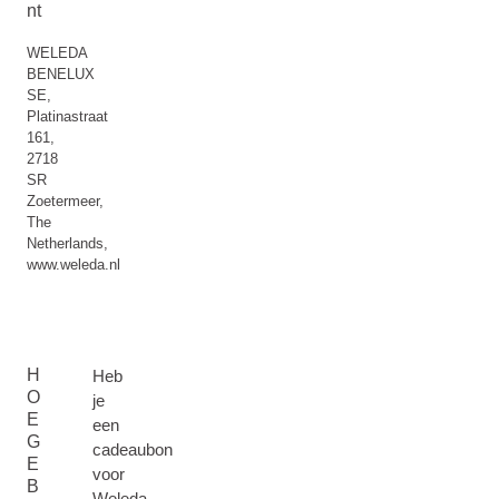
nt
WELEDA
BENELUX
SE,
Platinastraat
161,
2718
SR
Zoetermeer,
The
Netherlands,
www.weleda.nl
H
Heb
O
je
E
een
G
cadeaubon
E
voor
B
Weleda