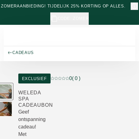
Naar hoofdinhoud gaan
ZOMERAANBIEDING! TIJDELIJK 25% KORTING OP ALLES.
CODE: ZOMER
CADEAUS
0
( 0 )
EXCLUSIEF
Beoordeling: 0 van 5 beoordeeld door 0
WELEDA
SPA
CADEAUBON
Geef
ontspanning
cadeau!
Met