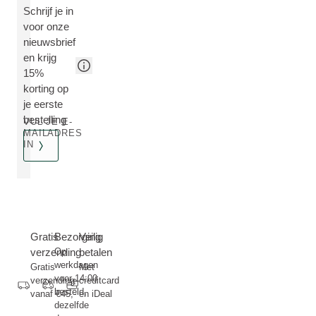
Schrijf je in
voor onze
nieuwsbrief
en krijg
15%
korting op
je eerste
bestelling
VUL JE E-
MAILADRES
IN
Gratis
Bezorging
Veilig
verzending
Op
betalen
werkdagen
Gratis
Met
voor 14:00
verzending
creditcard
besteld,
vanaf €45,-
en iDeal
dezelfde