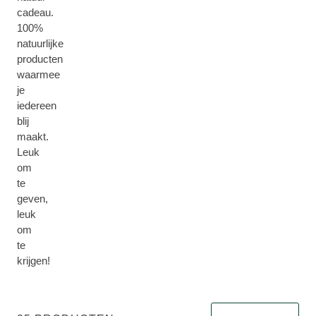
cadeau.
100%
natuurlijke
producten
waarmee
je
iedereen
blij
maakt.
Leuk
om
te
geven,
leuk
om
te
krijgen!
Sorteren op Immediat