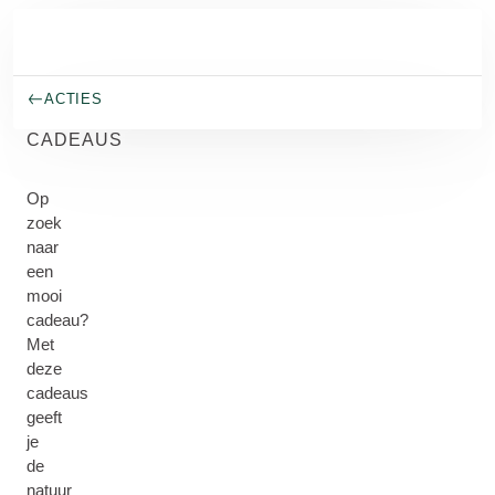
Naar hoofdinhoud gaan
ACTIES
CADEAUS
Op
zoek
naar
een
mooi
cadeau?
Met
deze
cadeaus
geeft
je
de
natuur