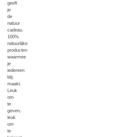
geeft
je
de
natuur
cadeau.
100%
natuurlijke
producten
waarmee
je
iedereen
blij
maakt.
Leuk
om
te
geven,
leuk
om
te