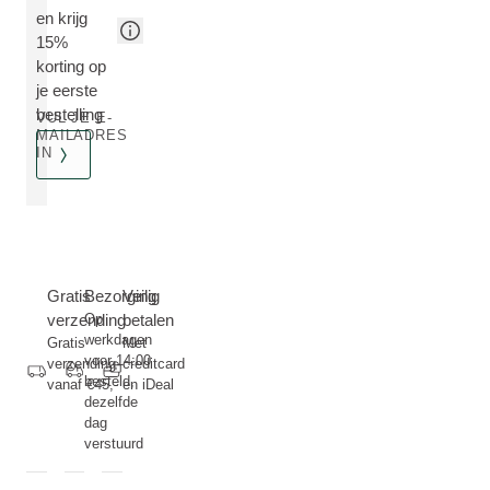
en krijg
15%
korting op
je eerste
bestelling
VUL JE E-
MAILADRES
IN
Gratis
Bezorging
Veilig
verzending
Op
betalen
werkdagen
Gratis
Met
voor 14:00
verzending
creditcard
besteld,
vanaf €45,-
en iDeal
dezelfde
dag
verstuurd