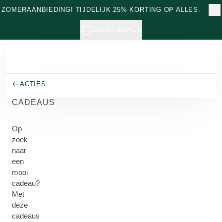
Naar hoofdinhoud gaan
ZOMERAANBIEDING! TIJDELIJK 25% KORTING OP ALLES.
CODE: ZOMER
ACTIES
CADEAUS
Op
zoek
naar
een
mooi
cadeau?
Met
deze
cadeaus