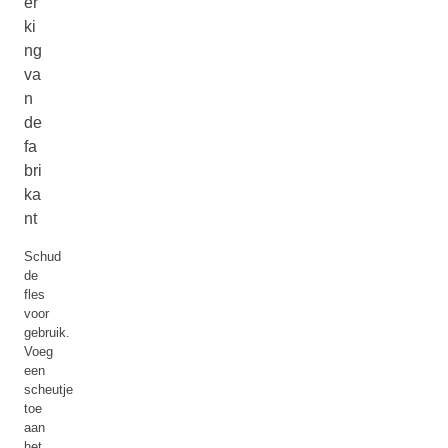
er
ki
ng
va
n
de
fa
bri
ka
nt
Schud
de
fles
voor
gebruik.
Voeg
een
scheutje
toe
aan
het