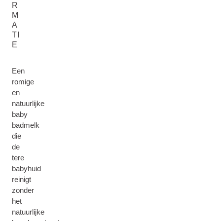
R
M
A
TI
E
Een
romige
en
natuurlijke
baby
badmelk
die
de
tere
babyhuid
reinigt
zonder
het
natuurlijke