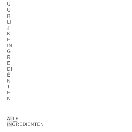
U
U
R
LI
J
K
E
IN
G
R
E
DI
Ë
N
T
E
N
ALLE
INGREDIËNTEN