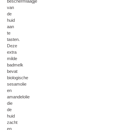
beschermlaagje
van
de
huid
aan
te
tasten.
Deze
extra
milde
badmelk
bevat
biologische
sesamolie
en
amandelolie
die
de
huid
zacht
en