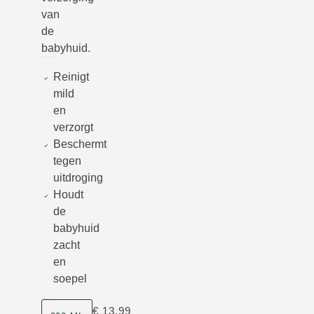
van
de
babyhuid.
Reinigt
mild
en
verzorgt
Beschermt
tegen
uitdroging
Houdt
de
babyhuid
zacht
en
soepel
Grootte
€ 13,99