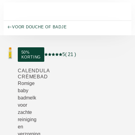
Naar hoofdinhoud gaan
VOOR DOUCHE OF BADJE
50%
5
( 21 )
KORTING
Beoordeling: 5 van 5 beoordeeld door 21 
CALENDULA
CRÈMEBAD
Romige
baby
badmelk
voor
zachte
reiniging
en
verzorging