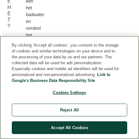
aan
E
H
het
E
badwater
T
en
?
verdeel
het
goed.
By clicking ‘Accept all cookies’, you consent to the storage
Geschikt
of cookies and similar technologies on your device and to
voor
the processing of your data by us and our partners. The
dagelijks
collected data will be used for ads personalization.
Especially cookies and mobile ad identifiers will be used for
gebruik.
personalized and non-personalized advertising.
Link to
Google's Business Data Responsibility Site
Cookies Settings
ANDERE PRODUCTEN DIE JE MISSCHIEN
LEUK VINDT
Reject All
Accept All Cookies