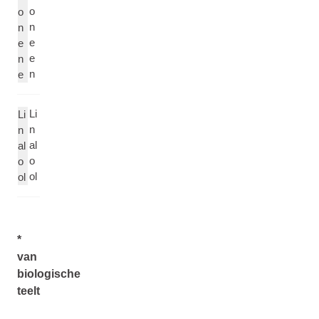
o
o
n
n
e
e
e
n
n
e
Li
Li
n
n
al
al
o
o
ol
ol
*
van
biologische
teelt