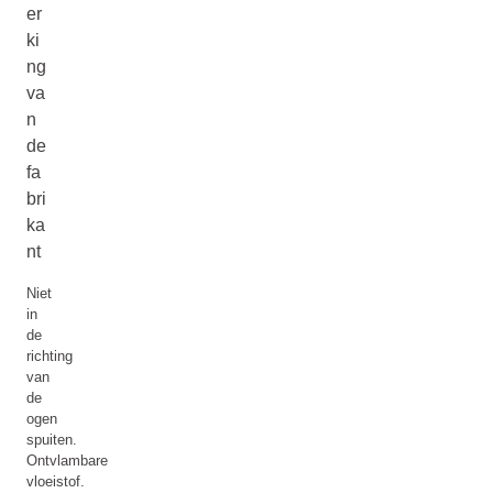
er
ki
ng
va
n
de
fa
bri
ka
nt
Niet
in
de
richting
van
de
ogen
spuiten.
Ontvlambare
vloeistof.