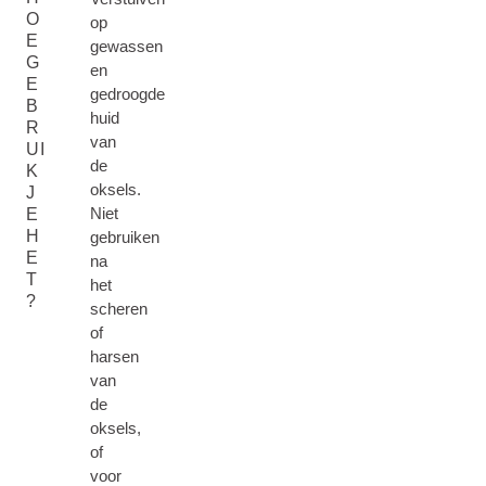
O
op
E
gewassen
G
en
E
gedroogde
B
huid
R
van
UI
de
K
oksels.
J
Niet
E
H
gebruiken
E
na
T
het
?
scheren
of
harsen
van
de
oksels,
of
voor