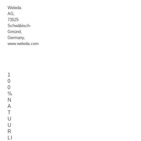
Weleda
AG,
73525
Schwäbisch-
Gmünd,
Germany,
www.weleda.com
1
0
0
%
N
A
T
U
U
R
LI