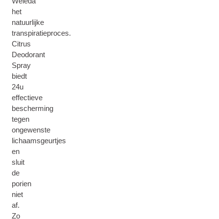
Weleda
het
natuurlijke
transpiratieproces.
Citrus
Deodorant
Spray
biedt
24u
effectieve
bescherming
tegen
ongewenste
lichaamsgeurtjes
en
sluit
de
porien
niet
af.
Zo