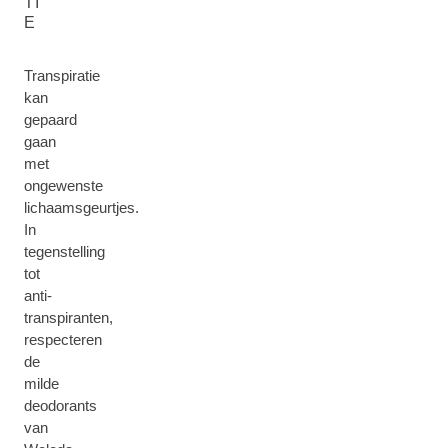
TI
E
Transpiratie
kan
gepaard
gaan
met
ongewenste
lichaamsgeurtjes.
In
tegenstelling
tot
anti-
transpiranten,
respecteren
de
milde
deodorants
van