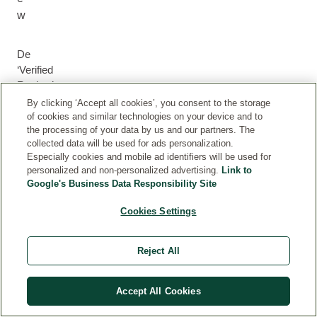
w
De
‘Verified
Review’-
badge
By clicking ‘Accept all cookies’, you consent to the storage
zorgt
of cookies and similar technologies on your device and to
the processing of your data by us and our partners. The
ervoor
collected data will be used for ads personalization.
dat
Especially cookies and mobile ad identifiers will be used for
de
personalized and non-personalized advertising.
Link to
recensie
Google's Business Data Responsibility Site
is
ingediend
Cookies Settings
door
een
Reject All
klant
die
het
Accept All Cookies
product