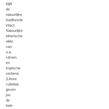
blijft
de
natuurlijke
huidfunctie
intact.
Natuurlijke
etherische
oliën
van
o.a.
citroen
en
tropische
verbena
(Litsea
cubeba)
geven
jou
de
hele