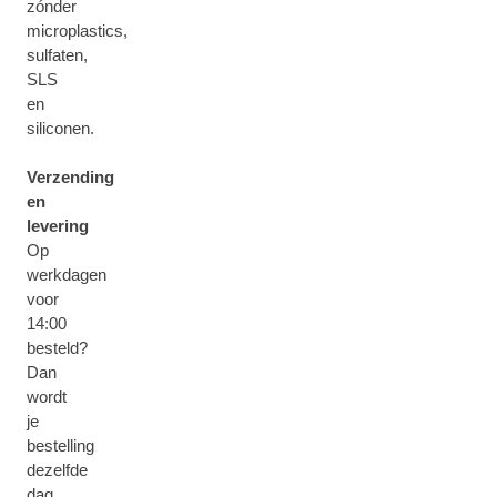
zónder
microplastics,
sulfaten,
SLS
en
siliconen.
Verzending
en
levering
Op
werkdagen
voor
14:00
besteld?
Dan
wordt
je
bestelling
dezelfde
dag