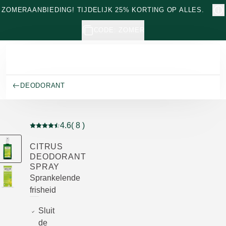
Naar hoofdinhoud gaan
ZOMERAANBIEDING! TIJDELIJK 25% KORTING OP ALLES.
CODE: ZOMER
DEODORANT
4.6
( 8 )
Beoordeling: 4.6 van 5 beoordeeld door 8 personen
CITRUS
DEODORANT
SPRAY
Sprankelende
frisheid
Sluit
de