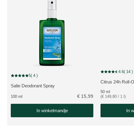
4.6
( 14 )
Beoordeling: 4.6 v
5
( 4 )
Beoordeling: 5 van 5 beoordeeld door 4 personen
Citrus 24h Roll-
BEKIJK PRODUC
Salie Deodorant Spray
BEKIJK PRODUCT:
50 ml
€ 15,99
100 ml
(€ 149,80 / 1 l)
In winkelmandje
In 