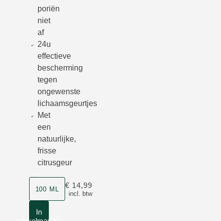
poriën
niet
af
24u
effectieve
bescherming
tegen
ongewenste
lichaamsgeurtjes
Met
een
natuurlijke,
frisse
citrusgeur
Grootte
€ 14,99
100 ML
incl. btw
In
winkelmandje