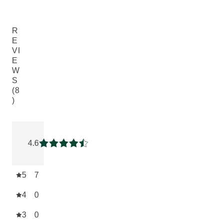
R
E
VI
E
W
S
(8
)
Beoordeling: 4.625 van 5 beoordeeld door 8 personen
4.6
Beoordeling: 4.625 van 5
5
7
4
0
3
0