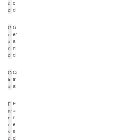
o
o
ol
ol
G
G
er
er
a
a
ni
ni
ol
ol
Ci
Ci
tr
tr
al
al
F
F
ar
ar
n
n
e
e
s
s
ol
ol